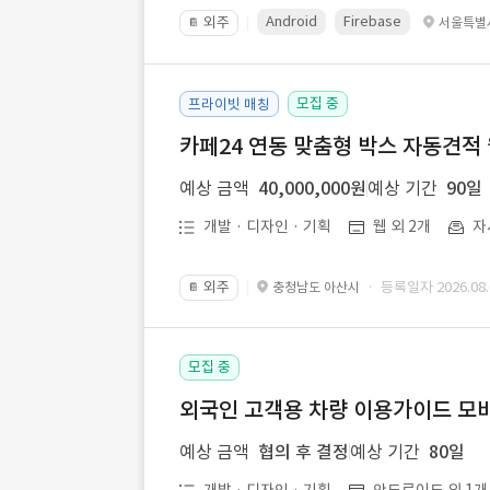
Android
Firebase
외주
서울특별
📔
모집 중
프라이빗 매칭
카페24 연동 맞춤형 박스 자동견적
예상 금액
40,000,000원
예상 기간
90일
개발 · 디자인 · 기획
웹 외 2개
자
외주
· 등록일자 2026.08.
충청남도 아산시
📔
모집 중
외국인 고객용 차량 이용가이드 모바
예상 금액
협의 후 결정
예상 기간
80일