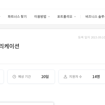
파트너스 찾기
이용방법
포트폴리오
비즈니스 솔루
이용방법
포트폴리오
엔터프라이즈
I
파트너 등급
이용후기
등록 일자 2015.09.10
안심 코드 케어
이용요금
솔루션 마켓
플리케이션
고객센터
스토어
20일
14명
예상 기간
지원자 수