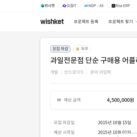
위시켓
요즘IT
AIDP - AX
Rise ERP
프로젝트 등록
프로젝트 찾기
프로젝트 찾기
모집 마감
외주
유사사례 검색 A
과일전문점 단순 구매용 어
개발
안드로이드
분야 미입력
4,500,000원
예상 금액
모집 마감일
2015년 10월 15일
예상 시작일
2015년 10월 01일