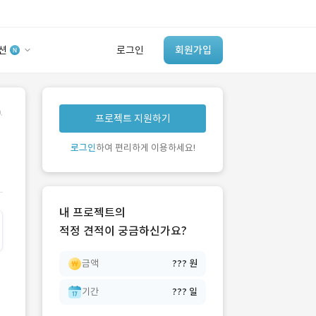
션
로그인
회원가입
유사사례 검색 AI
.
프로젝트 지원하기
‘이런 거’ 만들어본
개발 회사 있어?
로그인
하여 편리하게 이용하세요!
바로가기
내 프로젝트의
적정 견적이 궁금하신가요?
금액
??? 원
기간
??? 일