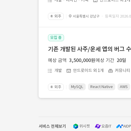
개발 · 디자인 · 기획
안드로이드 외 1개
외주
· 등록일자 2026.08
서울특별시 강남구
📔
모집 중
기존 개발된 사주/운세 앱의 버그 
예상 금액
3,500,000원
예상 기간
20일
개발
안드로이드 외 1개
커뮤니티ㆍ
MySQL
React Native
AWS
외주
📔
서비스 전체보기
위시켓
요즘IT
AIDP