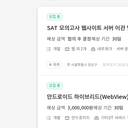
모집 중
SAT 모의고사 웹사이트 서버 이관 
예상 금액
협의 후 결정
예상 기간
30일
개발
웹 외 2개
네트워크ㆍ서버 운
외주
· 등록일자 2026.07
서울특별시 강남구
📔
모집 중
안드로이드 하이브리드(WebView) 앱
예상 금액
3,000,000원
예상 기간
30일
개발
안드로이드
기타(IT 서비스 