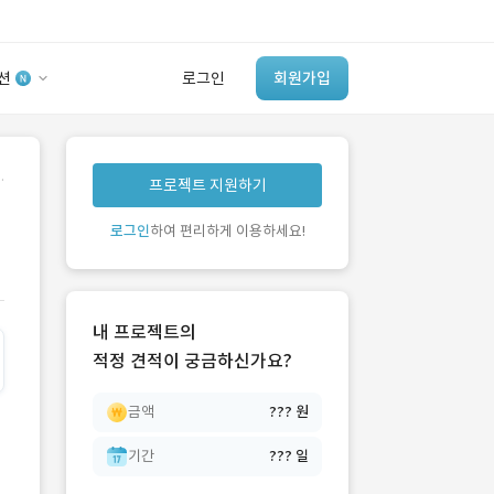
션
로그인
회원가입
유사사례 검색 AI
.
프로젝트 지원하기
‘이런 거’ 만들어본
개발 회사 있어?
로그인
하여 편리하게 이용하세요!
바로가기
내 프로젝트의
적정 견적이 궁금하신가요?
금액
??? 원
기간
??? 일