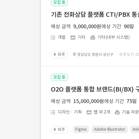
모집 중
기존 전화상담 플랫폼 CTI/PBX 
예상 금액
9,000,000원
예상 기간
90일
개발
기타
기타(내부 시스템)
외주
· 등록일자 202
경상남도 창원시 성산구
📔
모집 중
O2O 플랫폼 통합 브랜드(BI/BX) 
예상 금액
15,000,000원
예상 기간
75일
디자인 · 기획
웹 외 2개
기술 자
Figma
Adobe Illustrator
Ind
외주
📔