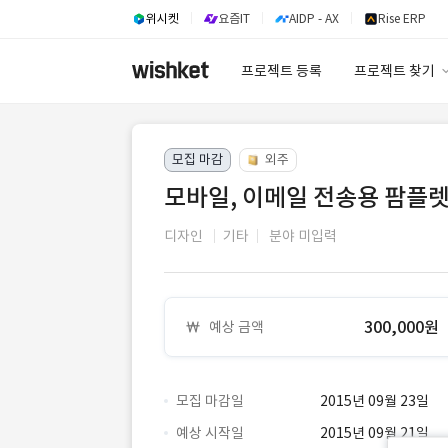
위시켓
요즘IT
AIDP - AX
Rise ERP
프로젝트 등록
프로젝트 찾기
프로젝트 찾기
모집 마감
외주
유사사례 검색 A
모바일, 이메일 전송용 팜플
디자인
기타
분야 미입력
300,000원
예상 금액
모집 마감일
2015년 09월 23일
예상 시작일
2015년 09월 21일