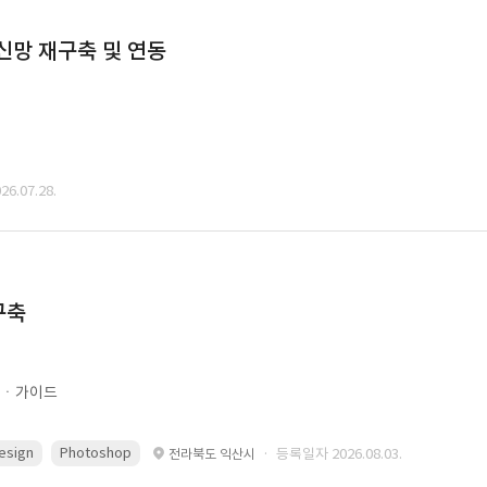
통신망 재구축 및 연동
6.07.28.
구축
문ㆍ가이드
esign
Photoshop
· 등록일자 2026.08.03.
전라북도 익산시