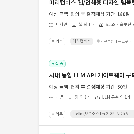
미리캔버스 웹/인쇄용 디자인 템플릿 
예상 금액
협의 후 결정
예상 기간
180일
디자인
웹 외 1개
SaaSㆍ솔루션 
미리캔버스
외주
·
서울특별시 구로구
📔
모집 중
사내 통합 LLM API 게이트웨이 구
예상 금액
협의 후 결정
예상 기간
30일
개발
웹 외 1개
LLM 구축 외 1개
litellm(오픈소스 llm 게이트웨이)
외주
📔