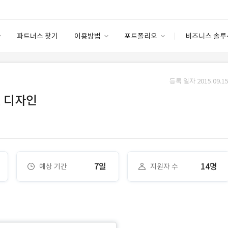
파트너스 찾기
이용방법
포트폴리오
비즈니스 솔루
이용방법
포트폴리오
엔터프라이즈
I
파트너 등급
이용후기
등록 일자 2015.09.15
안심 코드 케어
이용요금
솔루션 마켓
렛 디자인
고객센터
스토어
7일
14명
예상 기간
지원자 수