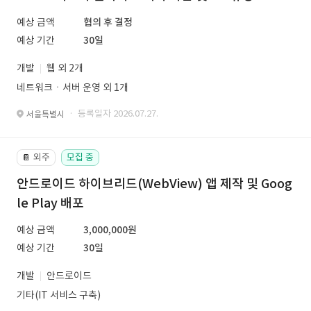
예상 금액
협의 후 결정
예상 기간
30일
개발
웹 외 2개
네트워크ㆍ서버 운영 외 1개
· 등록일자 2026.07.27.
서울특별시
외주
모집 중
📔
안드로이드 하이브리드(WebView) 앱 제작 및 Goog
le Play 배포
예상 금액
3,000,000원
예상 기간
30일
개발
안드로이드
기타(IT 서비스 구축)