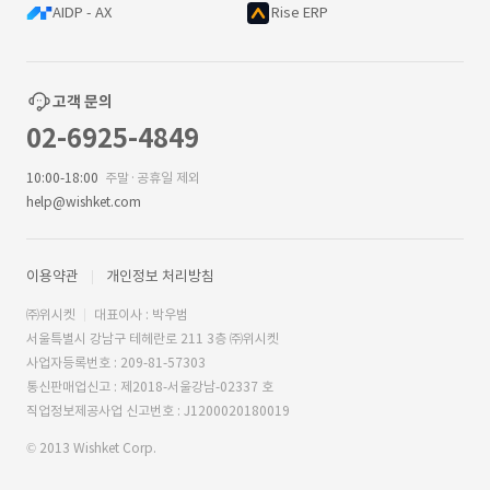
AIDP - AX
Rise ERP
고객 문의
02-6925-4849
10:00-18:00
주말·공휴일 제외
help@wishket.com
이용약관
개인정보 처리방침
㈜위시켓
대표이사 : 박우범
서울특별시 강남구 테헤란로 211 3층 ㈜위시켓
사업자등록번호 : 209-81-57303
통신판매업신고 : 제2018-서울강남-02337 호
직업정보제공사업 신고번호 : J1200020180019
© 2013 Wishket Corp.