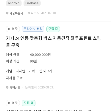
Android
Firebase
· 등록일자 2026.07.30.
서울특별시
외주
프라이빗 매칭
모집 중
📔
카페24 연동 맞춤형 박스 자동견적 웹투프린트 쇼핑
몰 구축
예상 금액
40,000,000원
예상 기간
90일
개발 · 디자인 · 기획
웹 외 2개
자사몰 구축
· 등록일자 2026.08.03.
충청남도
외주
모집 중
📔