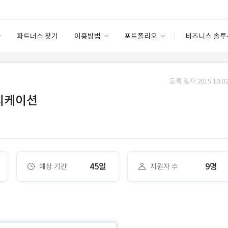
파트너스 찾기
이용방법
포트폴리오
비즈니스 솔루
이용방법
포트폴리오
엔터프라이즈
I
파트너 등급
이용후기
등록 일자 2015.10.02
안심 코드 케어
이용요금
솔루션 마켓
플리케이션
고객센터
스토어
45일
9명
예상 기간
지원자 수