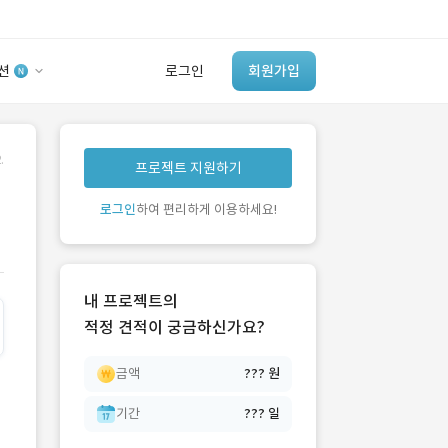
션
로그인
회원가입
유사사례 검색 AI
.
프로젝트 지원하기
‘이런 거’ 만들어본
개발 회사 있어?
로그인
하여 편리하게 이용하세요!
바로가기
내 프로젝트의
적정 견적이 궁금하신가요?
금액
??? 원
기간
??? 일