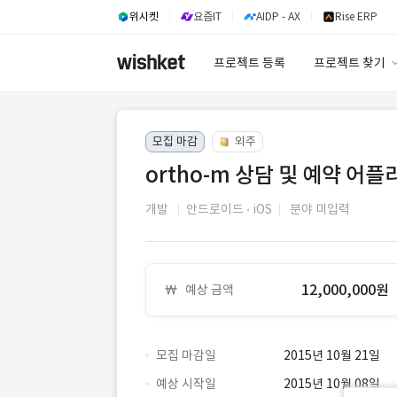
위시켓
요즘IT
AIDP - AX
Rise ERP
프로젝트 등록
프로젝트 찾기
프로젝트 찾기
모집 마감
외주
유사사례 검색 A
ortho-m 상담 및 예약 어
개발
안드로이드
iOS
분야 미입력
12,000,000원
예상 금액
모집 마감일
2015년 10월 21일
예상 시작일
2015년 10월 08일