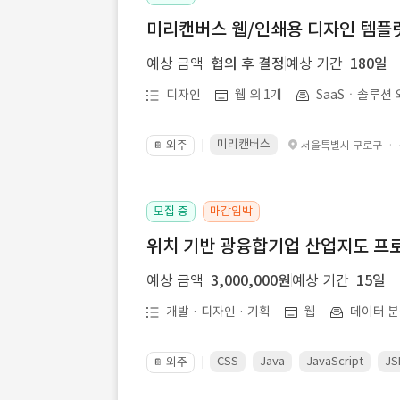
미리캔버스 웹/인쇄용 디자인 템플릿 
예상 금액
협의 후 결정
예상 기간
180일
디자인
웹 외 1개
SaaSㆍ솔루션 
미리캔버스
외주
·
서울특별시 구로구
📔
모집 중
마감임박
위치 기반 광융합기업 산업지도 프
예상 금액
3,000,000원
예상 기간
15일
개발 · 디자인 · 기획
웹
데이터 분
CSS
Java
JavaScript
JS
외주
📔