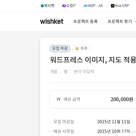
위시켓
요즘IT
AIDP - AX
Rise ERP
프로젝트 등록
프로젝트 찾기
프로젝트 찾기
모집 마감
외주
유사사례 검색 A
워드프레스 이미지, 지도 적용
개발
웹
분야 미입력
200,000원
예상 금액
모집 마감일
2015년 11월 11일
예상 시작일
2015년 10월 17일