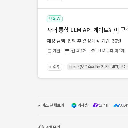
모집 중
사내 통합 LLM API 게이트웨이 구
예상 금액
협의 후 결정
예상 기간
30일
개발
웹 외 1개
LLM 구축 외 1개
litellm(오픈소스 llm 게이트웨이)
외주
📔
서비스 전체보기
위시켓
요즘IT
AIDP
고객 문의