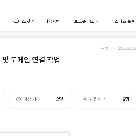
파트너스 찾기
이용방법
포트폴리오
비즈니스 솔루
이용방법
포트폴리오
엔터프라이즈
I
파트너 등급
이용후기
등록 일자 2015.10.19
안심 코드 케어
이용요금
솔루션 마켓
 및 도메인 연결 작업
고객센터
스토어
2일
6명
예상 기간
지원자 수