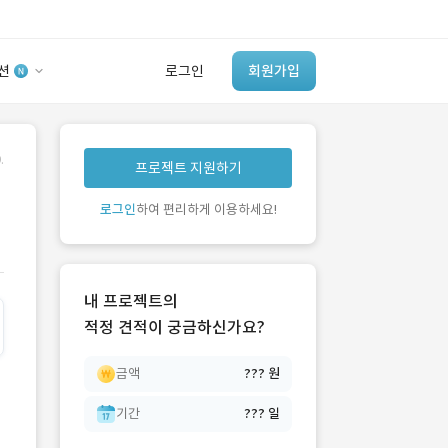
션
로그인
회원가입
유사사례 검색 AI
.
프로젝트 지원하기
‘이런 거’ 만들어본
개발 회사 있어?
로그인
하여 편리하게 이용하세요!
바로가기
내 프로젝트의
적정 견적이 궁금하신가요?
금액
??? 원
기간
??? 일