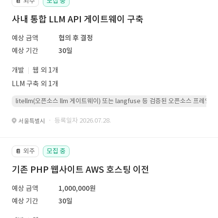
외주
모집 중
📔
사내 통합 LLM API 게이트웨이 구축
예상 금액
협의 후 결정
예상 기간
30일
개발
웹 외 1개
LLM 구축 외 1개
litellm(오픈소스 llm 게이트웨이) 또는 langfuse 등 검증된 오픈소스 프
· 등록일자 2026.07.28.
서울특별시
외주
모집 중
📔
기존 PHP 웹사이트 AWS 호스팅 이전
예상 금액
1,000,000원
예상 기간
30일