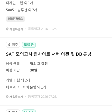
디자인
웹 외 1개
SaaSㆍ솔루션 외 2개
미리캔버스
· 등록일자 2026.01.26.
서울특별시
외주
모집 중
📔
SAT 모의고사 웹사이트 서버 이관 및 DB 튜닝
예상 금액
협의 후 결정
예상 기간
30일
개발
웹 외 2개
네트워크ㆍ서버 운영 외 1개
· 등록일자 2026.07.27.
서울특별시