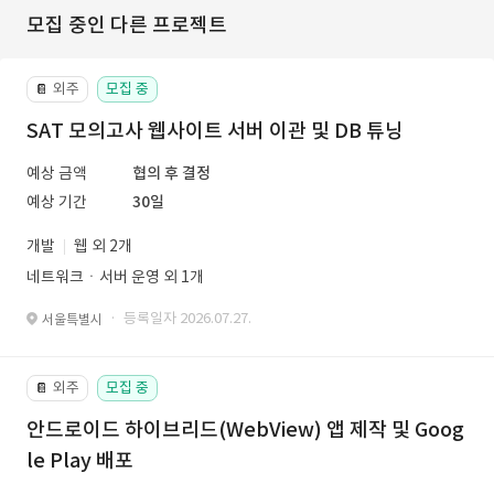
모집 중인 다른 프로젝트
외주
모집 중
📔
SAT 모의고사 웹사이트 서버 이관 및 DB 튜닝
예상 금액
협의 후 결정
예상 기간
30일
개발
웹 외 2개
네트워크ㆍ서버 운영 외 1개
· 등록일자 2026.07.27.
서울특별시
외주
모집 중
📔
안드로이드 하이브리드(WebView) 앱 제작 및 Goog
le Play 배포