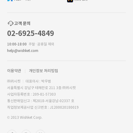
고객 문의
02-6925-4849
10:00-18:00
주말·공휴일 제외
help@wishket.com
이용약관
개인정보 처리방침
㈜위시켓
대표이사 : 박우범
서울특별시 강남구 테헤란로 211 3층 ㈜위시켓
사업자등록번호 : 209-81-57303
통신판매업신고 : 제2018-서울강남-02337 호
직업정보제공사업 신고번호 : J1200020180019
© 2013 Wishket Corp.