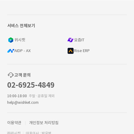
서비스 전체보기
위시켓
요즘IT
AIDP - AX
Rise ERP
고객 문의
02-6925-4849
10:00-18:00
주말·공휴일 제외
help@wishket.com
이용약관
개인정보 처리방침
㈜위시켓
대표이사 : 박우범