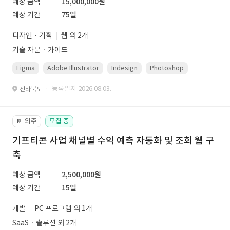
예상 금액
15,000,000원
예상 기간
75일
디자인 · 기획
웹 외 2개
기술 자문ㆍ가이드
Figma
Adobe Illustrator
Indesign
Photoshop
· 등록일자 2026.08.03.
전라북도
외주
모집 중
📔
기프티콘 사업 채널별 수익 예측 자동화 및 조회 웹 구
축
예상 금액
2,500,000원
예상 기간
15일
개발
PC 프로그램 외 1개
SaaSㆍ솔루션 외 2개