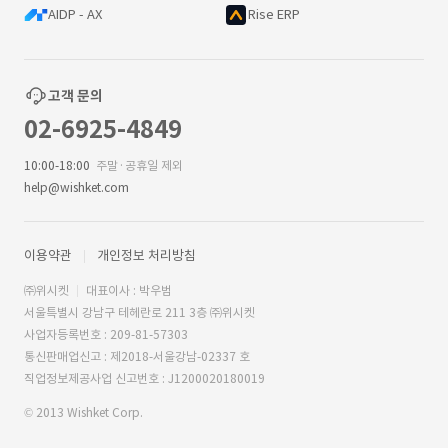
AIDP - AX
Rise ERP
고객 문의
02-6925-4849
10:00-18:00
주말·공휴일 제외
help@wishket.com
이용약관
개인정보 처리방침
㈜위시켓
대표이사 : 박우범
서울특별시 강남구 테헤란로 211 3층 ㈜위시켓
사업자등록번호 : 209-81-57303
통신판매업신고 : 제2018-서울강남-02337 호
직업정보제공사업 신고번호 : J1200020180019
© 2013 Wishket Corp.