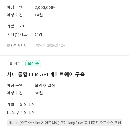
예상 금액
2,000,000원
예상 기간
14일
개발
기타
기타(유지보수ㆍ운영)
· 등록일자 2026.07.24.
대전광역시
외주
모집 중
📔
사내 통합 LLM API 게이트웨이 구축
예상 금액
협의 후 결정
예상 기간
30일
개발
웹 외 1개
LLM 구축 외 1개
litellm(오픈소스 llm 게이트웨이) 또는 langfuse 등 검증된 오픈소스 프