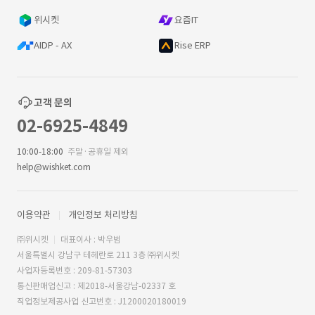
위시켓
요즘IT
AIDP - AX
Rise ERP
고객 문의
02-6925-4849
10:00-18:00
주말·공휴일 제외
help@wishket.com
이용약관
개인정보 처리방침
㈜위시켓
대표이사 : 박우범
서울특별시 강남구 테헤란로 211 3층 ㈜위시켓
사업자등록번호 : 209-81-57303
통신판매업신고 : 제2018-서울강남-02337 호
직업정보제공사업 신고번호 : J1200020180019