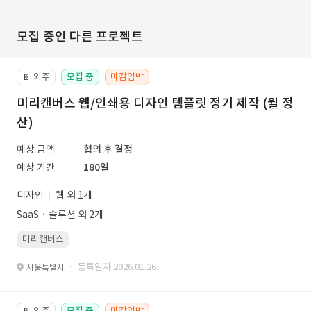
모집 중인 다른 프로젝트
외주
모집 중
마감임박
📔
미리캔버스 웹/인쇄용 디자인 템플릿 정기 제작 (월 정
산)
예상 금액
협의 후 결정
예상 기간
180일
디자인
웹 외 1개
SaaSㆍ솔루션 외 2개
미리캔버스
· 등록일자 2026.01.26.
서울특별시
외주
모집 중
마감임박
📔