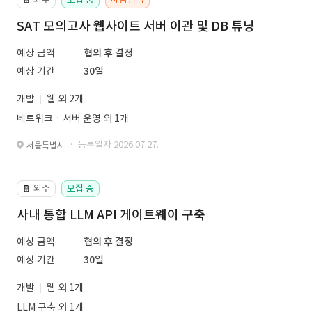
SAT 모의고사 웹사이트 서버 이관 및 DB 튜닝
예상 금액
협의 후 결정
예상 기간
30일
개발
웹 외 2개
네트워크ㆍ서버 운영 외 1개
· 등록일자 2026.07.27.
서울특별시
외주
모집 중
📔
사내 통합 LLM API 게이트웨이 구축
예상 금액
협의 후 결정
예상 기간
30일
개발
웹 외 1개
LLM 구축 외 1개