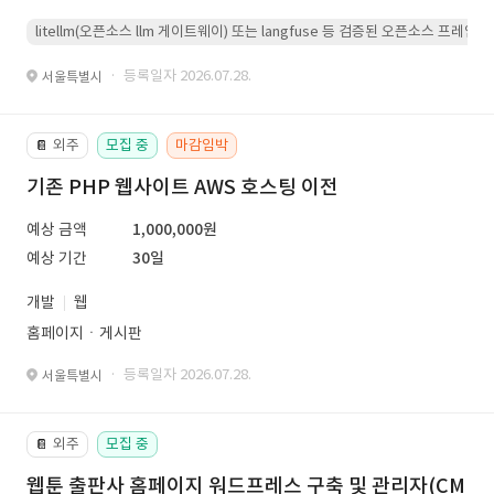
litellm(오픈소스 llm 게이트웨이) 또는 langfuse 등 검증된 오픈소스 프
· 등록일자 2026.07.28.
서울특별시
외주
모집 중
마감임박
📔
기존 PHP 웹사이트 AWS 호스팅 이전
예상 금액
1,000,000원
예상 기간
30일
개발
웹
홈페이지ㆍ게시판
· 등록일자 2026.07.28.
서울특별시
외주
모집 중
📔
웹툰 출판사 홈페이지 워드프레스 구축 및 관리자(CM