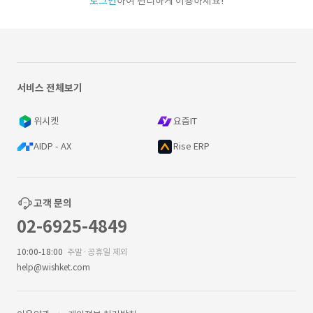
로그인
하여 편리하게 이용하세요!
서비스 전체보기
위시켓
요즘IT
AIDP - AX
Rise ERP
고객 문의
02-6925-4849
10:00-18:00
주말·공휴일 제외
help@wishket.com