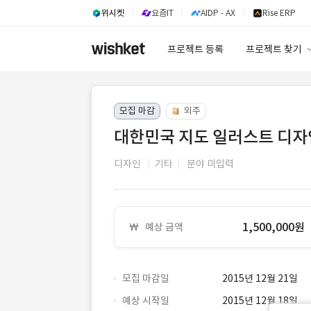
위시켓
요즘IT
AIDP - AX
Rise ERP
프로젝트 등록
프로젝트 찾기
프로젝트 찾기
모집 마감
외주
유사사례 검색 A
대한민국 지도 일러스트 디자
디자인
기타
분야 미입력
1,500,000원
예상 금액
모집 마감일
2015년 12월 21일
예상 시작일
2015년 12월 18일