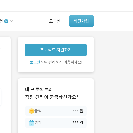
션
로그인
회원가입
유사사례 검색 AI
.
프로젝트 지원하기
‘이런 거’ 만들어본
개발 회사 있어?
로그인
하여 편리하게 이용하세요!
바로가기
내 프로젝트의
적정 견적이 궁금하신가요?
금액
??? 원
기간
??? 일