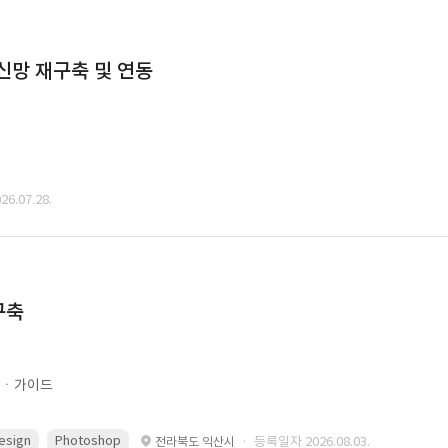
통신망 재구축 및 연동
6.07.28.
구축
문ㆍ가이드
esign
Photoshop
· 등록일자 2026.08.03.
전라북도 익산시