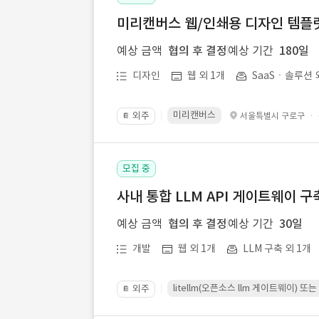
미리캔버스 웹/인쇄용 디자인 템플릿 
예상 금액
협의 후 결정
예상 기간
180일
디자인
웹 외 1개
SaaSㆍ솔루션 
미리캔버스
외주
·
서울특별시 구로구
📔
모집 중
사내 통합 LLM API 게이트웨이 구
예상 금액
협의 후 결정
예상 기간
30일
개발
웹 외 1개
LLM 구축 외 1개
litellm(오픈소스 llm 게이트웨이)
외주
📔