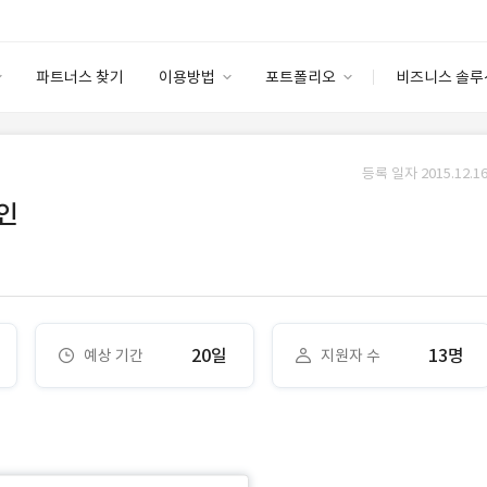
파트너스 찾기
이용방법
포트폴리오
비즈니스 솔루
이용방법
포트폴리오
엔터프라이즈
I
파트너 등급
이용후기
등록 일자 2015.12.16
안심 코드 케어
이용요금
솔루션 마켓
인
고객센터
스토어
20일
13명
예상 기간
지원자 수