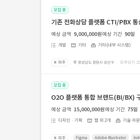
모집 중
기존 전화상담 플랫폼 CTI/PBX 
예상 금액
9,000,000원
예상 기간
90일
개발
기타
기타(내부 시스템)
외주
· 등록일자 202
경상남도 창원시 성산구
📔
모집 중
O2O 플랫폼 통합 브랜드(BI/BX) 
예상 금액
15,000,000원
예상 기간
75일
디자인 · 기획
웹 외 2개
기술 자
Figma
Adobe Illustrator
Ind
외주
📔