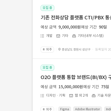
모집 중
기존 전화상담 플랫폼 CTI/PBX 
예상 금액
9,000,000원
예상 기간
90일
개발
기타
기타(내부 시스템)
외주
· 등록일자 202
경상남도 창원시 성산구
📔
모집 중
O2O 플랫폼 통합 브랜드(BI/BX) 
예상 금액
15,000,000원
예상 기간
75일
디자인 · 기획
웹 외 2개
기술 자
Figma
Adobe Illustrator
Ind
외주
📔