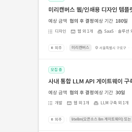
미리캔버스 웹/인쇄용 디자인 템플릿 
예상 금액
협의 후 결정
예상 기간
180일
디자인
웹 외 1개
SaaSㆍ솔루션 
미리캔버스
외주
·
서울특별시 구로구
📔
모집 중
사내 통합 LLM API 게이트웨이 구
예상 금액
협의 후 결정
예상 기간
30일
개발
웹 외 1개
LLM 구축 외 1개
litellm(오픈소스 llm 게이트웨이)
외주
📔