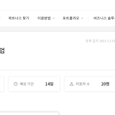
파트너스 찾기
이용방법
포트폴리오
비즈니스 솔루
이용방법
포트폴리오
엔터프라이즈
I
파트너 등급
이용후기
등록 일자 2015.12.18
안심 코드 케어
이용요금
솔루션 마켓
작업
고객센터
스토어
14일
20명
예상 기간
지원자 수