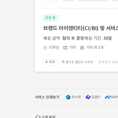
모집 중
브랜드 아이덴티티(CI/BI) 및 서비
예상 금액
협의 후 결정
예상 기간
30일
디자인
기타
기타 외 1개
외주
· 등록일자 2026.
경기도 용인시 수지구
📔
서비스 전체보기
위시켓
요즘IT
AIDP
고객 문의