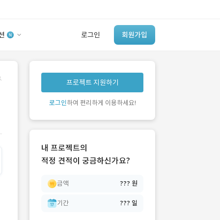
션
로그인
회원가입
유사사례 검색 AI
.
프로젝트 지원하기
‘이런 거’ 만들어본
개발 회사 있어?
로그인
하여 편리하게 이용하세요!
바로가기
내 프로젝트의
적정 견적이 궁금하신가요?
금액
??? 원
기간
??? 일