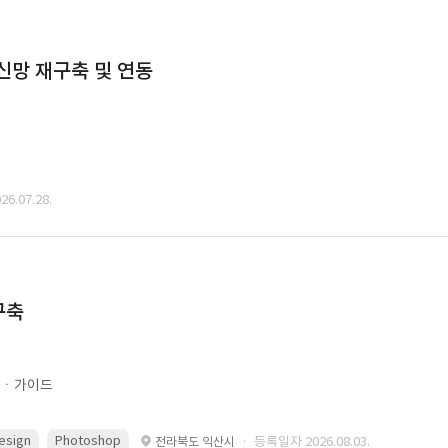
통신망 재구축 및 연동
6.07.28.
구축
문ㆍ가이드
esign
Photoshop
· 등록일자 2026.08.03.
전라북도 익산시