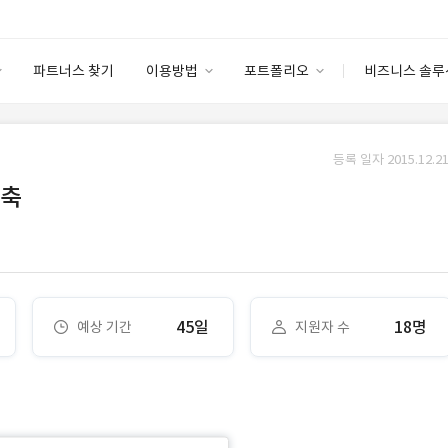
파트너스 찾기
이용방법
포트폴리오
비즈니스 솔루
이용방법
포트폴리오
엔터프라이즈
I
파트너 등급
이용후기
등록 일자 2015.12.21
안심 코드 케어
이용요금
솔루션 마켓
구축
고객센터
스토어
45일
18명
예상 기간
지원자 수