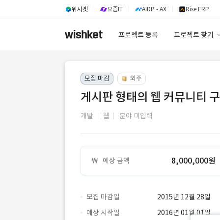
위시켓
요즘IT
AIDP - AX
Rise ERP
프로젝트 등록
프로젝트 찾기
프로젝트 찾기
모집 마감
외주
유사사례 검색 A
게시판 형태의 웹 커뮤니티 
개발
웹
분야 미입력
8,000,000원
예상 금액
모집 마감일
2015년 12월 28일
예상 시작일
2016년 01월 01일