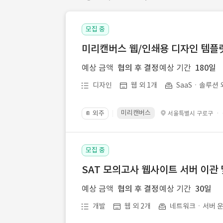
모집 중
미리캔버스 웹/인쇄용 디자인 템플릿 
예상 금액
협의 후 결정
예상 기간
180일
디자인
웹 외 1개
SaaSㆍ솔루션 
미리캔버스
외주
·
서울특별시 구로구
📔
모집 중
SAT 모의고사 웹사이트 서버 이관 
예상 금액
협의 후 결정
예상 기간
30일
개발
웹 외 2개
네트워크ㆍ서버 운