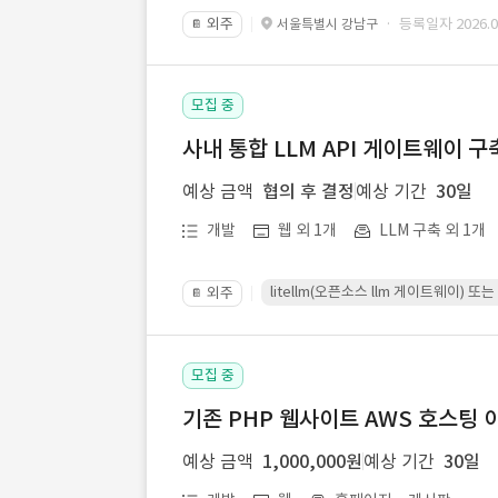
외주
· 등록일자 2026.07
서울특별시 강남구
📔
모집 중
사내 통합 LLM API 게이트웨이 구
예상 금액
협의 후 결정
예상 기간
30일
개발
웹 외 1개
LLM 구축 외 1개
litellm(오픈소스 llm 게이트웨이)
외주
📔
모집 중
기존 PHP 웹사이트 AWS 호스팅 
예상 금액
1,000,000원
예상 기간
30일