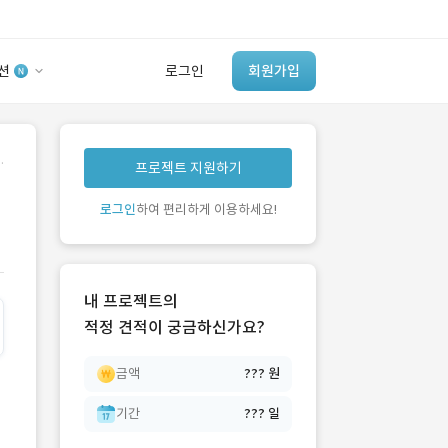
션
로그인
회원가입
유사사례 검색 AI
.
프로젝트 지원하기
‘이런 거’ 만들어본
개발 회사 있어?
로그인
하여 편리하게 이용하세요!
바로가기
내 프로젝트의
적정 견적이 궁금하신가요?
금액
??? 원
기간
??? 일