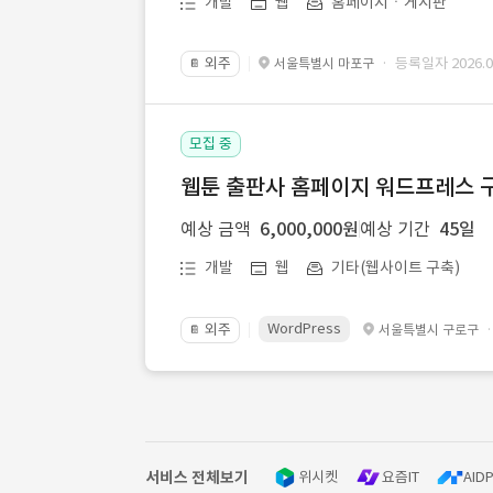
개발
웹
홈페이지ㆍ게시판
외주
· 등록일자 2026.07
서울특별시 마포구
📔
모집 중
웹툰 출판사 홈페이지 워드프레스 구
예상 금액
6,000,000원
예상 기간
45일
개발
웹
기타(웹사이트 구축)
WordPress
외주
서울특별시 구로구
📔
서비스 전체보기
위시켓
요즘IT
AIDP