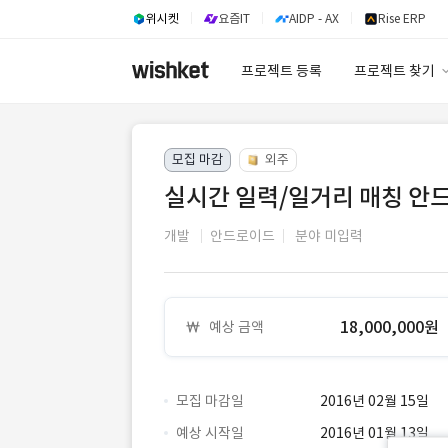
위시켓
요즘IT
AIDP - AX
Rise ERP
프로젝트 등록
프로젝트 찾기
프로젝트 찾기
모집 마감
외주
유사사례 검색 A
실시간 일력/일거리 매칭 안
개발
안드로이드
분야 미입력
18,000,000원
예상 금액
모집 마감일
2016년 02월 15일
예상 시작일
2016년 01월 13일