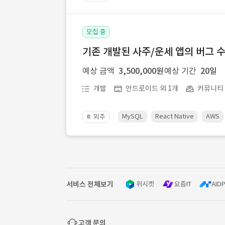
모집 중
기존 개발된 사주/운세 앱의 버그 
예상 금액
3,500,000원
예상 기간
20일
개발
안드로이드 외 1개
커뮤니티ㆍ
MySQL
React Native
AWS
외주
📔
서비스 전체보기
위시켓
요즘IT
AIDP
고객 문의