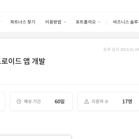
파트너스 찾기
이용방법
포트폴리오
비즈니스 솔루
이용방법
포트폴리오
엔터프라이즈
I
파트너 등급
이용후기
등록 일자 2016.01.04
안심 코드 케어
이용요금
솔루션 마켓
드로이드 앱 개발
고객센터
스토어
60일
17명
예상 기간
지원자 수