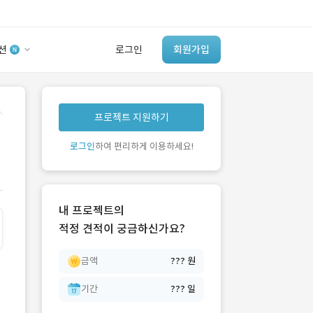
션
로그인
회원가입
유사사례 검색 AI
.
프로젝트 지원하기
‘이런 거’ 만들어본
개발 회사 있어?
로그인
하여 편리하게 이용하세요!
바로가기
내 프로젝트의
적정 견적이 궁금하신가요?
금액
??? 원
기간
??? 일