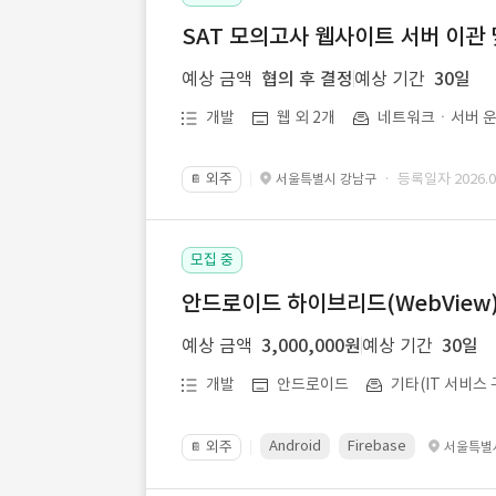
SAT 모의고사 웹사이트 서버 이관 
예상 금액
협의 후 결정
예상 기간
30일
개발
웹 외 2개
네트워크ㆍ서버 운
외주
· 등록일자 2026.07
서울특별시 강남구
📔
모집 중
안드로이드 하이브리드(WebView) 앱
예상 금액
3,000,000원
예상 기간
30일
개발
안드로이드
기타(IT 서비스 
Android
Firebase
외주
서울특별
📔