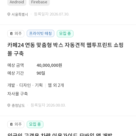
Android
Firebase
· 등록일자 2026.07.30.
서울특별시
외주
프라이빗 매칭
모집 중
📔
카페24 연동 맞춤형 박스 자동견적 웹투프린트 쇼핑
몰 구축
예상 금액
40,000,000원
예상 기간
90일
개발 · 디자인 · 기획
웹 외 2개
자사몰 구축
· 등록일자 2026.08.03.
충청남도
외주
모집 중
📔
외국인 고객용 차량 이용가이드 모바일 앱 개발