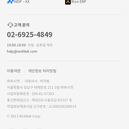
AIDP - AX
Rise ERP
고객 문의
02-6925-4849
10:00-18:00
주말·공휴일 제외
help@wishket.com
이용약관
개인정보 처리방침
㈜위시켓
대표이사 : 박우범
서울특별시 강남구 테헤란로 211 3층 ㈜위시켓
사업자등록번호 : 209-81-57303
통신판매업신고 : 제2018-서울강남-02337 호
직업정보제공사업 신고번호 : J1200020180019
© 2013 Wishket Corp.