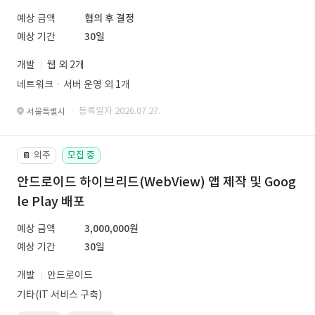
예상 금액
협의 후 결정
예상 기간
30일
개발
웹 외 2개
네트워크ㆍ서버 운영 외 1개
· 등록일자 2026.07.27.
서울특별시
외주
모집 중
📔
안드로이드 하이브리드(WebView) 앱 제작 및 Goog
le Play 배포
예상 금액
3,000,000원
예상 기간
30일
개발
안드로이드
기타(IT 서비스 구축)