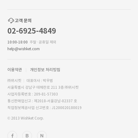
고객 문의
02-6925-4849
10:00-18:00
주말·공휴일 제외
help@wishket.com
이용약관
개인정보 처리방침
㈜위시켓
대표이사 : 박우범
서울특별시 강남구 테헤란로 211 3층 ㈜위시켓
사업자등록번호 : 209-81-57303
통신판매업신고 : 제2018-서울강남-02337 호
직업정보제공사업 신고번호 : J1200020180019
© 2013 Wishket Corp.