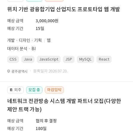
위치 기반 광융합기업 산업지도 프로토타입 웹 개발
예상 금액
3,000,000원
예상 기간
15일
개발 · 디자인 · 기획
웹
데이터 분석ㆍBI
CSS
Java
JavaScript
JSP
MySQL
React
Spring
· 등록일자 2026.07.23.
광주광역시
외주
모집 중
마감임박
📔
네트워크 전관방송 시스템 개발 파트너 모집(다양한
제안 트랙 가능)
예상 금액
협의 후 결정
예상 기간
180일