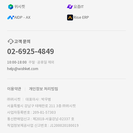
위시켓
요즘IT
AIDP - AX
Rise ERP
고객 문의
02-6925-4849
10:00-18:00
주말·공휴일 제외
help@wishket.com
이용약관
개인정보 처리방침
㈜위시켓
대표이사 : 박우범
서울특별시 강남구 테헤란로 211 3층 ㈜위시켓
사업자등록번호 : 209-81-57303
통신판매업신고 : 제2018-서울강남-02337 호
직업정보제공사업 신고번호 : J1200020180019