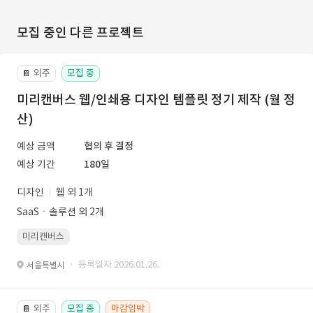
모집 중인 다른 프로젝트
외주
모집 중
📔
미리캔버스 웹/인쇄용 디자인 템플릿 정기 제작 (월 정
산)
예상 금액
협의 후 결정
예상 기간
180일
디자인
웹 외 1개
SaaSㆍ솔루션 외 2개
미리캔버스
· 등록일자 2026.01.26.
서울특별시
외주
모집 중
마감임박
📔