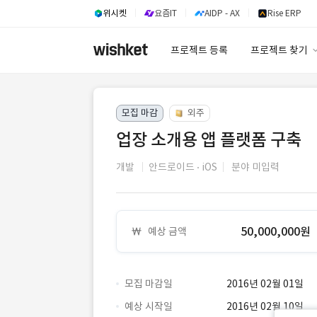
위시켓
요즘IT
AIDP - AX
Rise ERP
프로젝트 등록
프로젝트 찾기
프로젝트 찾기
모집 마감
외주
유사사례 검색 A
업장 소개용 앱 플랫폼 구축
개발
안드로이드
iOS
분야 미입력
50,000,000원
예상 금액
모집 마감일
2016년 02월 01일
예상 시작일
2016년 02월 10일