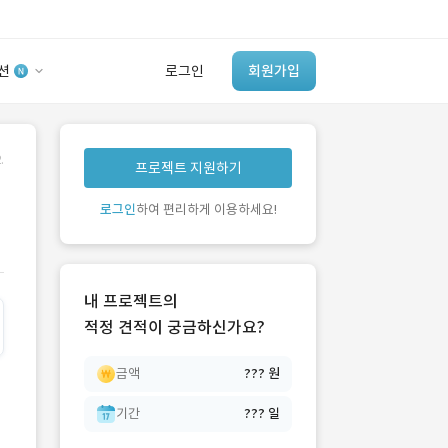
션
로그인
회원가입
유사사례 검색 AI
.
프로젝트 지원하기
‘이런 거’ 만들어본
개발 회사 있어?
로그인
하여 편리하게 이용하세요!
바로가기
내 프로젝트의
적정 견적이 궁금하신가요?
금액
??? 원
기간
??? 일