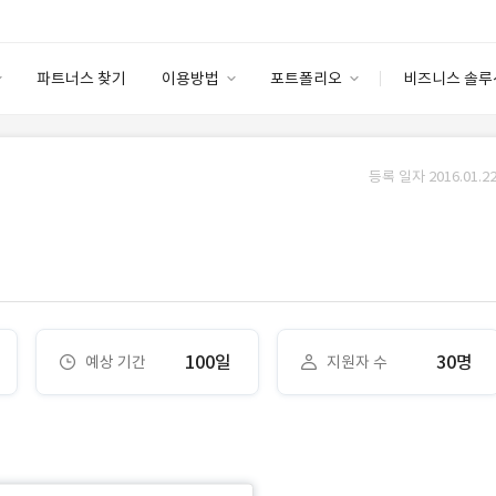
파트너스 찾기
이용방법
포트폴리오
비즈니스 솔루
이용방법
포트폴리오
엔터프라이즈
I
파트너 등급
이용후기
등록 일자 2016.01.22
안심 코드 케어
이용요금
솔루션 마켓
고객센터
스토어
100일
30명
예상 기간
지원자 수