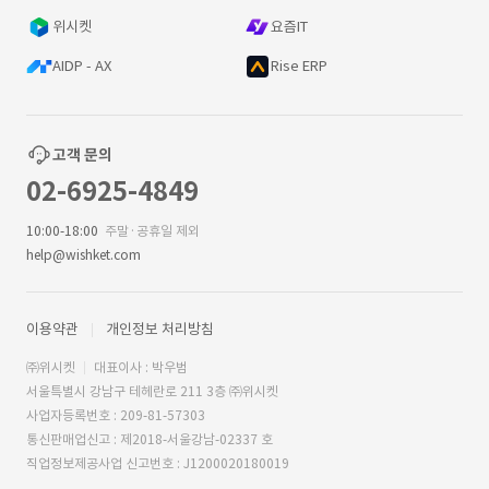
위시켓
요즘IT
AIDP - AX
Rise ERP
고객 문의
02-6925-4849
10:00-18:00
주말·공휴일 제외
help@wishket.com
이용약관
개인정보 처리방침
㈜위시켓
대표이사 : 박우범
서울특별시 강남구 테헤란로 211 3층 ㈜위시켓
사업자등록번호 : 209-81-57303
통신판매업신고 : 제2018-서울강남-02337 호
직업정보제공사업 신고번호 : J1200020180019