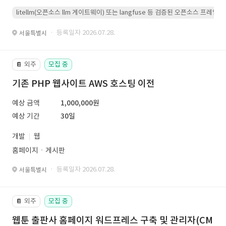
litellm(오픈소스 llm 게이트웨이) 또는 langfuse 등 검증된 오픈소스 프
· 등록일자 2026.07.28.
서울특별시
외주
모집 중
📔
기존 PHP 웹사이트 AWS 호스팅 이전
예상 금액
1,000,000원
예상 기간
30일
개발
웹
홈페이지ㆍ게시판
· 등록일자 2026.07.28.
서울특별시
외주
모집 중
📔
웹툰 출판사 홈페이지 워드프레스 구축 및 관리자(CM