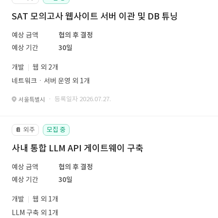
SAT 모의고사 웹사이트 서버 이관 및 DB 튜닝
예상 금액
협의 후 결정
예상 기간
30일
개발
웹 외 2개
네트워크ㆍ서버 운영 외 1개
· 등록일자 2026.07.27.
서울특별시
외주
모집 중
📔
사내 통합 LLM API 게이트웨이 구축
예상 금액
협의 후 결정
예상 기간
30일
개발
웹 외 1개
LLM 구축 외 1개