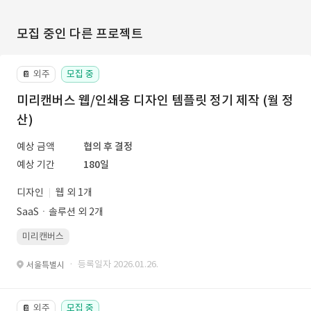
모집 중인 다른 프로젝트
외주
모집 중
📔
미리캔버스 웹/인쇄용 디자인 템플릿 정기 제작 (월 정
산)
예상 금액
협의 후 결정
예상 기간
180일
디자인
웹 외 1개
SaaSㆍ솔루션 외 2개
미리캔버스
· 등록일자 2026.01.26.
서울특별시
외주
모집 중
📔