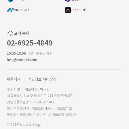
AIDP - AX
Rise ERP
고객 문의
02-6925-4849
10:00-18:00
주말·공휴일 제외
help@wishket.com
이용약관
개인정보 처리방침
㈜위시켓
대표이사 : 박우범
서울특별시 강남구 테헤란로 211 3층 ㈜위시켓
사업자등록번호 : 209-81-57303
통신판매업신고 : 제2018-서울강남-02337 호
직업정보제공사업 신고번호 : J1200020180019
© 2013 Wishket Corp.