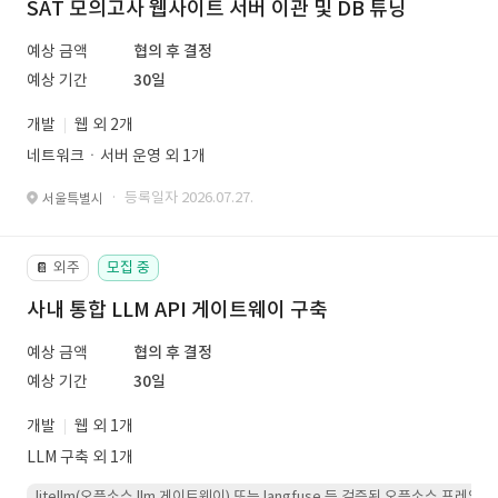
SAT 모의고사 웹사이트 서버 이관 및 DB 튜닝
예상 금액
협의 후 결정
예상 기간
30일
개발
웹 외 2개
네트워크ㆍ서버 운영 외 1개
· 등록일자 2026.07.27.
서울특별시
외주
모집 중
📔
사내 통합 LLM API 게이트웨이 구축
예상 금액
협의 후 결정
예상 기간
30일
개발
웹 외 1개
LLM 구축 외 1개
litellm(오픈소스 llm 게이트웨이) 또는 langfuse 등 검증된 오픈소스 프