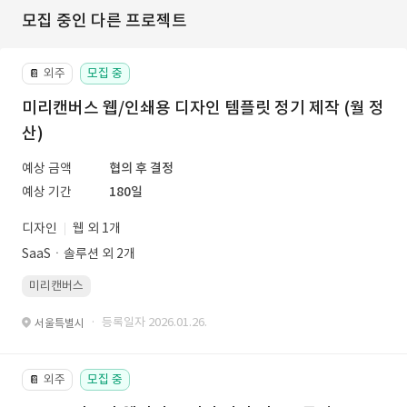
모집 중인 다른 프로젝트
외주
모집 중
📔
미리캔버스 웹/인쇄용 디자인 템플릿 정기 제작 (월 정
산)
예상 금액
협의 후 결정
예상 기간
180일
디자인
웹 외 1개
SaaSㆍ솔루션 외 2개
미리캔버스
· 등록일자 2026.01.26.
서울특별시
외주
모집 중
📔