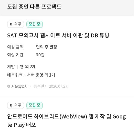
모집 중인 다른 프로젝트
외주
모집 중
📔
SAT 모의고사 웹사이트 서버 이관 및 DB 튜닝
예상 금액
협의 후 결정
예상 기간
30일
개발
웹 외 2개
네트워크ㆍ서버 운영 외 1개
· 등록일자 2026.07.27.
서울특별시
외주
모집 중
📔
안드로이드 하이브리드(WebView) 앱 제작 및 Goog
le Play 배포