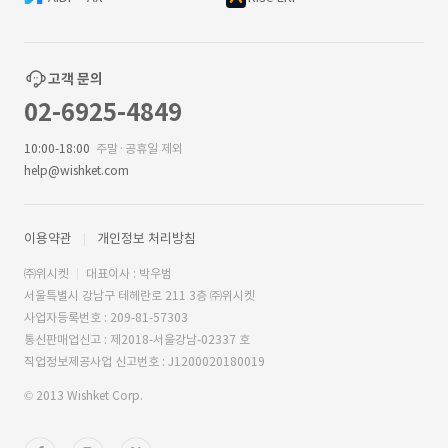
고객 문의
02-6925-4849
10:00-18:00
주말·공휴일 제외
help@wishket.com
이용약관
개인정보 처리방침
㈜위시켓
대표이사 : 박우범
서울특별시 강남구 테헤란로 211 3층 ㈜위시켓
사업자등록번호 : 209-81-57303
통신판매업신고 : 제2018-서울강남-02337 호
직업정보제공사업 신고번호 : J1200020180019
© 2013 Wishket Corp.