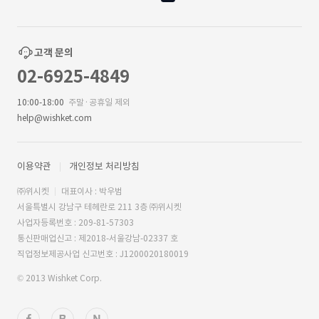
고객 문의
02-6925-4849
10:00-18:00
주말·공휴일 제외
help@wishket.com
이용약관
개인정보 처리방침
㈜위시켓
대표이사 : 박우범
서울특별시 강남구 테헤란로 211 3층 ㈜위시켓
사업자등록번호 : 209-81-57303
통신판매업신고 : 제2018-서울강남-02337 호
직업정보제공사업 신고번호 : J1200020180019
© 2013 Wishket Corp.