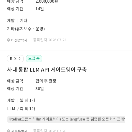
예상 금액
2,000,000원
예상 기간
14일
개발
기타
기타(유지보수ㆍ운영)
· 등록일자 2026.07.24.
대전광역시
외주
모집 중
📔
사내 통합 LLM API 게이트웨이 구축
예상 금액
협의 후 결정
예상 기간
30일
개발
웹 외 1개
LLM 구축 외 1개
litellm(오픈소스 llm 게이트웨이) 또는 langfuse 등 검증된 오픈소스 프
· 등록일자 2026.07.28.
서울특별시