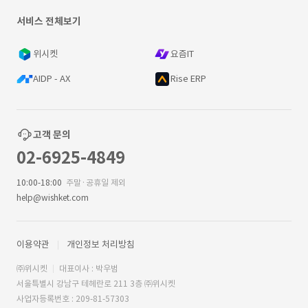
서비스 전체보기
위시켓
요즘IT
AIDP - AX
Rise ERP
고객 문의
02-6925-4849
10:00-18:00
주말·공휴일 제외
help@wishket.com
이용약관
개인정보 처리방침
㈜위시켓
대표이사 : 박우범
서울특별시 강남구 테헤란로 211 3층 ㈜위시켓
사업자등록번호 : 209-81-57303