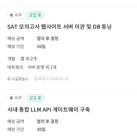
외주
모집 중
📔
SAT 모의고사 웹사이트 서버 이관 및 DB 튜닝
예상 금액
협의 후 결정
예상 기간
30일
개발
웹 외 2개
네트워크ㆍ서버 운영 외 1개
· 등록일자 2026.07.27.
서울특별시
외주
모집 중
📔
사내 통합 LLM API 게이트웨이 구축
예상 금액
협의 후 결정
예상 기간
30일