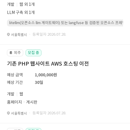
개발
웹 외 1개
LLM 구축 외 1개
litellm(오픈소스 llm 게이트웨이) 또는 langfuse 등 검증된 오픈소스 프
· 등록일자 2026.07.28.
서울특별시
외주
모집 중
📔
기존 PHP 웹사이트 AWS 호스팅 이전
예상 금액
1,000,000원
예상 기간
30일
개발
웹
홈페이지ㆍ게시판
· 등록일자 2026.07.28.
서울특별시