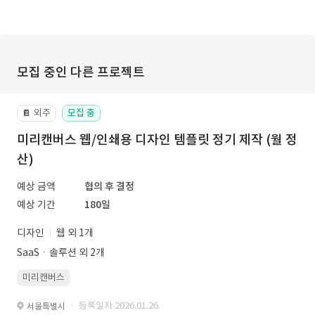
모집 중인 다른 프로젝트
외주
모집 중
📔
미리캔버스 웹/인쇄용 디자인 템플릿 정기 제작 (월 정
산)
예상 금액
협의 후 결정
예상 기간
180일
디자인
웹 외 1개
SaaSㆍ솔루션 외 2개
미리캔버스
· 등록일자 2026.01.26.
서울특별시