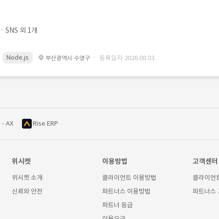
SNS 외 1개
Node.js
· 등록일자 2026.08.03.
부산광역시 수영구
 - AX
Rise ERP
위시켓
이용방법
고객센터
위시켓 소개
클라이언트 이용방법
클라이언
신뢰와 안전
파트너스 이용방법
파트너스
파트너 등급
이용요금