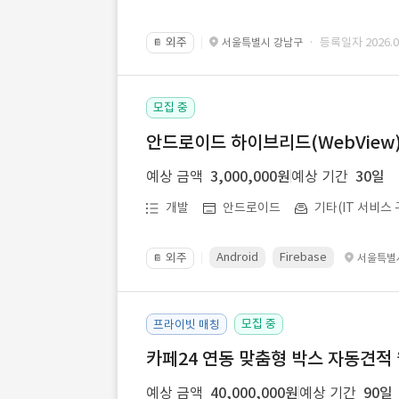
외주
· 등록일자 2026.07
서울특별시 강남구
📔
모집 중
안드로이드 하이브리드(WebView) 앱
예상 금액
3,000,000원
예상 기간
30일
개발
안드로이드
기타(IT 서비스 
Android
Firebase
외주
서울특별
📔
모집 중
프라이빗 매칭
카페24 연동 맞춤형 박스 자동견적
예상 금액
40,000,000원
예상 기간
90일