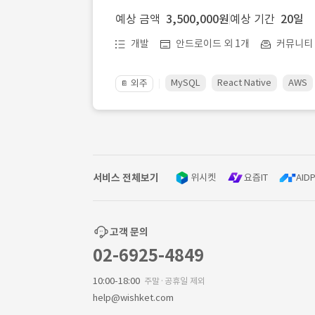
예상 금액
3,500,000원
예상 기간
20일
개발
안드로이드 외 1개
커뮤니티ㆍ
MySQL
React Native
AWS
외주
📔
서비스 전체보기
위시켓
요즘IT
AIDP
고객 문의
02-6925-4849
10:00-18:00
주말·공휴일 제외
help@wishket.com