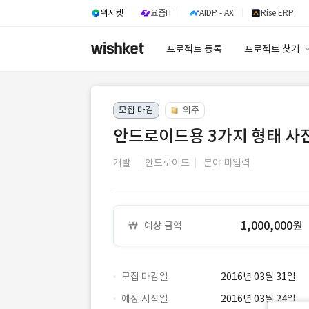
위시켓
요즘IT
AIDP - AX
Rise ERP
프로젝트 등록
프로젝트 찾기
프로젝트 찾기
모집 마감
외주
유사사례 검색 A
안드로이드용 3가지 형태 사
개발
안드로이드
분야 미입력
1,000,000원
예상 금액
모집 마감일
2016년 03월 31일
예상 시작일
2016년 03월 24일