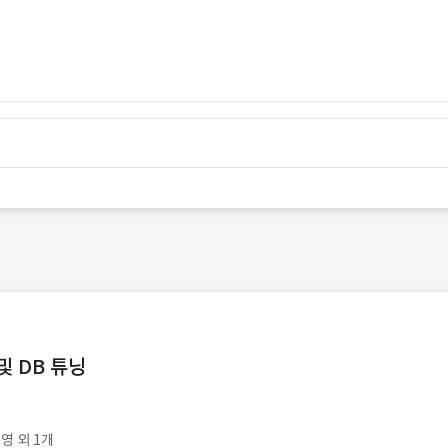
및 DB 튜닝
영 외 1개