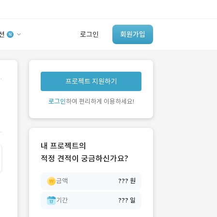
션
로그인
회원가입
유사사례 검색 AI
.
프로젝트 지원하기
‘이런 거’ 만들어본
개발 회사 있어?
로그인
하여 편리하게 이용하세요!
바로가기
내 프로젝트의
적정 견적이 궁금하신가요?
금액
??? 원
기간
??? 일