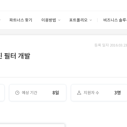
파트너스 찾기
이용방법
포트폴리오
비즈니스 솔루
이용방법
포트폴리오
엔터프라이즈
I
파트너 등급
이용후기
등록 일자 2016.03.23
안심 코드 케어
이용요금
솔루션 마켓
진 필터 개발
고객센터
스토어
8일
3명
예상 기간
지원자 수