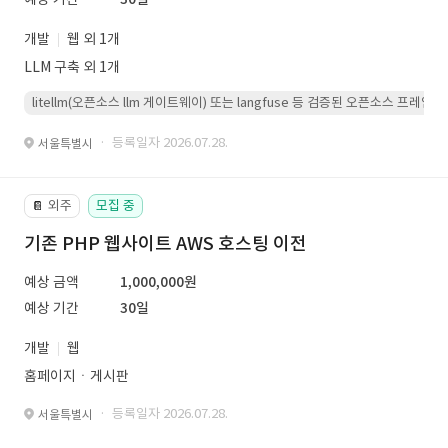
개발
웹 외 1개
LLM 구축 외 1개
litellm(오픈소스 llm 게이트웨이) 또는 langfuse 등 검증된 오픈소스 프
· 등록일자 2026.07.28.
서울특별시
외주
모집 중
📔
기존 PHP 웹사이트 AWS 호스팅 이전
예상 금액
1,000,000원
예상 기간
30일
개발
웹
홈페이지ㆍ게시판
· 등록일자 2026.07.28.
서울특별시