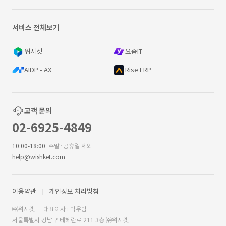
서비스 전체보기
위시켓
요즘IT
AIDP - AX
Rise ERP
고객 문의
02-6925-4849
10:00-18:00
주말·공휴일 제외
help@wishket.com
이용약관
개인정보 처리방침
㈜위시켓
대표이사 : 박우범
서울특별시 강남구 테헤란로 211 3층 ㈜위시켓