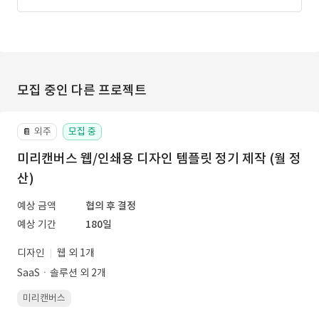
모집 중인 다른 프로젝트
외주
모집 중
📔
미리캔버스 웹/인쇄용 디자인 템플릿 정기 제작 (월 정
산)
예상 금액
협의 후 결정
예상 기간
180일
디자인
웹 외 1개
SaaSㆍ솔루션 외 2개
미리캔버스