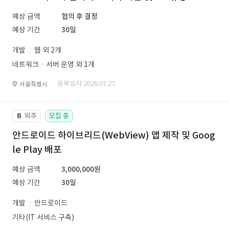
예상 금액
협의 후 결정
예상 기간
30일
개발
웹 외 2개
네트워크ㆍ서버 운영 외 1개
· 등록일자 2026.07.27.
서울특별시
외주
모집 중
📔
안드로이드 하이브리드(WebView) 앱 제작 및 Goog
le Play 배포
예상 금액
3,000,000원
예상 기간
30일
개발
안드로이드
기타(IT 서비스 구축)