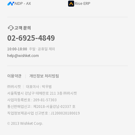
AIDP - AX
Rise ERP
고객 문의
02-6925-4849
10:00-18:00
주말·공휴일 제외
help@wishket.com
이용약관
개인정보 처리방침
㈜위시켓
대표이사 : 박우범
서울특별시 강남구 테헤란로 211 3층 ㈜위시켓
사업자등록번호 : 209-81-57303
통신판매업신고 : 제2018-서울강남-02337 호
직업정보제공사업 신고번호 : J1200020180019
© 2013 Wishket Corp.