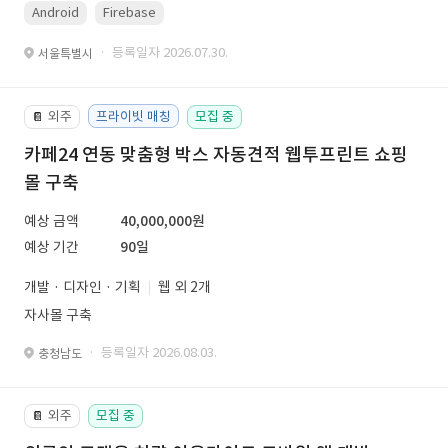
Android
Firebase
· 등록일자 2026.07.30.
서울특별시
외주
프라이빗 매칭
모집 중
📔
카페24 연동 맞춤형 박스 자동견적 웹투프린트 쇼핑
몰 구축
예상 금액
40,000,000원
예상 기간
90일
개발 · 디자인 · 기획
웹 외 2개
자사몰 구축
· 등록일자 2026.08.03.
충청남도
외주
모집 중
📔