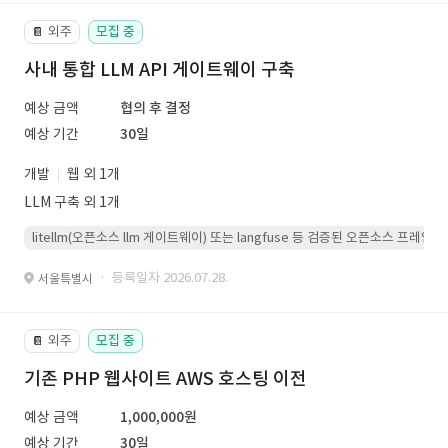
외주
모집 중
📔
사내 통합 LLM API 게이트웨이 구축
예상 금액
협의 후 결정
예상 기간
30일
개발
웹 외 1개
LLM 구축 외 1개
litellm(오픈소스 llm 게이트웨이) 또는 langfuse 등 검증된 오픈소스 프
· 등록일자 2026.07.28.
서울특별시
외주
모집 중
📔
기존 PHP 웹사이트 AWS 호스팅 이전
예상 금액
1,000,000원
예상 기간
30일