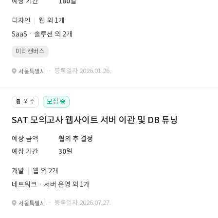
예상 기간
180일
디자인
웹 외 1개
SaaSㆍ솔루션 외 2개
미리캔버스
· 등록일자 2026.01.26.
서울특별시
외주
모집 중
📔
SAT 모의고사 웹사이트 서버 이관 및 DB 튜닝
예상 금액
협의 후 결정
예상 기간
30일
개발
웹 외 2개
네트워크ㆍ서버 운영 외 1개
· 등록일자 2026.07.27.
서울특별시