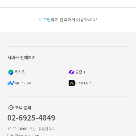
로그인
하여 편리하게 이용하세요!
서비스 전체보기
위시켓
요즘IT
AIDP - AX
Rise ERP
고객 문의
02-6925-4849
10:00-18:00
주말·공휴일 제외
help@wishket.com