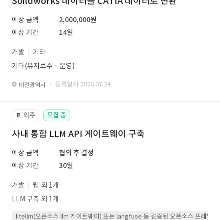
Soildworks 데이터를 CATIA 데이터로 변환
예상 금액
2,000,000원
예상 기간
14일
개발
기타
기타(유지보수ㆍ운영)
· 등록일자 2026.07.24.
대전광역시
외주
모집 중
📔
사내 통합 LLM API 게이트웨이 구축
예상 금액
협의 후 결정
예상 기간
30일
개발
웹 외 1개
LLM 구축 외 1개
litellm(오픈소스 llm 게이트웨이) 또는 langfuse 등 검증된 오픈소스 프