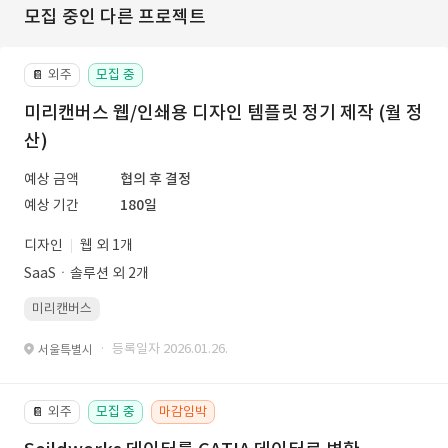
모집 중인 다른 프로젝트
외주
모집 중
📔
미리캔버스 웹/인쇄용 디자인 템플릿 정기 제작 (월 정
산)
예상 금액
협의 후 결정
예상 기간
180일
디자인
웹 외 1개
SaaSㆍ솔루션 외 2개
미리캔버스
· 등록일자 2026.01.26.
서울특별시
외주
모집 중
마감임박
📔