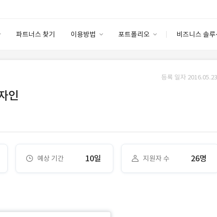
파트너스 찾기
이용방법
포트폴리오
비즈니스 솔루
이용방법
포트폴리오
엔터프라이즈
I
파트너 등급
이용후기
등록 일자 2016.05.23
안심 코드 케어
이용요금
솔루션 마켓
디자인
고객센터
스토어
10일
26명
예상 기간
지원자 수