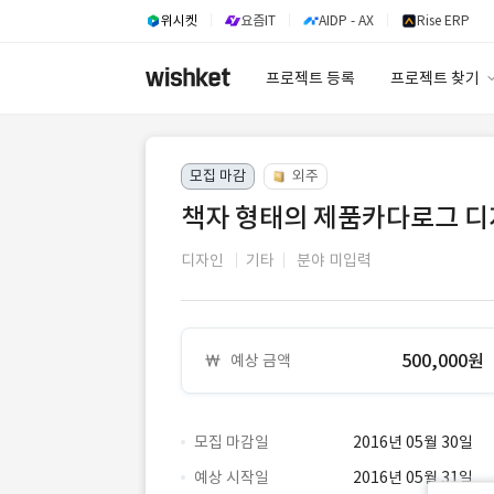
위시켓
요즘IT
AIDP - AX
Rise ERP
프로젝트 등록
프로젝트 찾기
프로젝트 찾기
모집 마감
외주
유사사례 검색 A
책자 형태의 제품카다로그 
디자인
기타
분야 미입력
500,000원
예상 금액
모집 마감일
2016년 05월 30일
예상 시작일
2016년 05월 31일