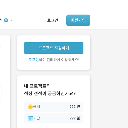
션
로그인
회원가입
유사사례 검색 AI
.
프로젝트 지원하기
‘이런 거’ 만들어본
개발 회사 있어?
로그인
하여 편리하게 이용하세요!
바로가기
내 프로젝트의
적정 견적이 궁금하신가요?
금액
??? 원
기간
??? 일