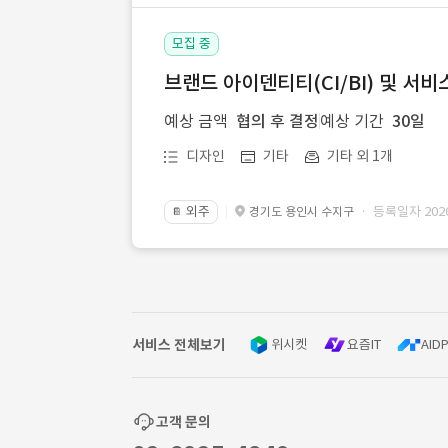
모집 중
브랜드 아이덴티티(CI/BI) 및 서비
예상 금액
협의 후 결정
예상 기간
30일
디자인
기타
기타 외 1개
외주
· 등록일자 2026.
경기도 용인시 수지구
📔
서비스 전체보기
위시켓
요즘IT
AIDP
고객 문의