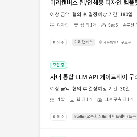
미리캔버스 웹/인쇄용 디자인 템플릿 
예상 금액
협의 후 결정
예상 기간
180일
디자인
웹 외 1개
SaaSㆍ솔루션 
미리캔버스
외주
·
서울특별시 구로구
📔
모집 중
사내 통합 LLM API 게이트웨이 구
예상 금액
협의 후 결정
예상 기간
30일
개발
웹 외 1개
LLM 구축 외 1개
litellm(오픈소스 llm 게이트웨이)
외주
📔