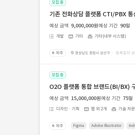
모집 중
기존 전화상담 플랫폼 CTI/PBX 
예상 금액
9,000,000원
예상 기간
90일
개발
기타
기타(내부 시스템)
외주
· 등록일자 202
경상남도 창원시 성산구
📔
모집 중
O2O 플랫폼 통합 브랜드(BI/BX) 
예상 금액
15,000,000원
예상 기간
75일
디자인 · 기획
웹 외 2개
기술 자
Figma
Adobe Illustrator
Ind
외주
📔