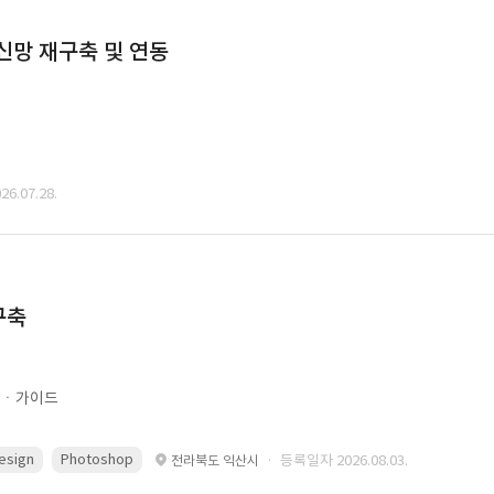
통신망 재구축 및 연동
6.07.28.
구축
문ㆍ가이드
esign
Photoshop
· 등록일자 2026.08.03.
전라북도 익산시