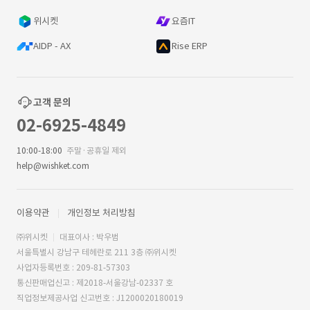
위시켓
요즘IT
AIDP - AX
Rise ERP
고객 문의
02-6925-4849
10:00-18:00
주말·공휴일 제외
help@wishket.com
이용약관
개인정보 처리방침
㈜위시켓
대표이사 : 박우범
서울특별시 강남구 테헤란로 211 3층 ㈜위시켓
사업자등록번호 : 209-81-57303
통신판매업신고 : 제2018-서울강남-02337 호
직업정보제공사업 신고번호 : J1200020180019