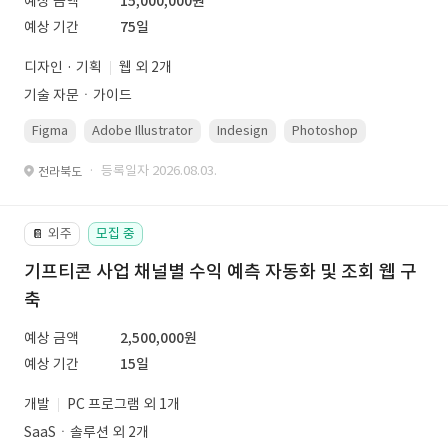
예상 금액
15,000,000원
예상 기간
75일
디자인 · 기획
웹 외 2개
기술 자문ㆍ가이드
Figma
Adobe Illustrator
Indesign
Photoshop
· 등록일자 2026.08.03.
전라북도
외주
모집 중
📔
기프티콘 사업 채널별 수익 예측 자동화 및 조회 웹 구
축
예상 금액
2,500,000원
예상 기간
15일
개발
PC 프로그램 외 1개
SaaSㆍ솔루션 외 2개