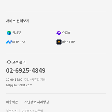
서비스 전체보기
위시켓
요즘IT
AIDP - AX
Rise ERP
고객 문의
02-6925-4849
10:00-18:00
주말·공휴일 제외
help@wishket.com
이용약관
개인정보 처리방침
㈜위시켓
대표이사 : 박우범