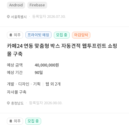
Android
Firebase
· 등록일자 2026.07.30.
서울특별시
외주
프라이빗 매칭
모집 중
마감임박
📔
카페24 연동 맞춤형 박스 자동견적 웹투프린트 쇼핑
몰 구축
예상 금액
40,000,000원
예상 기간
90일
개발 · 디자인 · 기획
웹 외 2개
자사몰 구축
· 등록일자 2026.08.03.
충청남도
외주
모집 중
📔