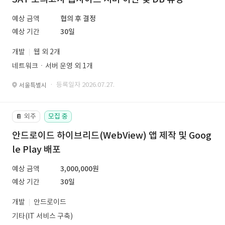
예상 금액
협의 후 결정
예상 기간
30일
개발
웹 외 2개
네트워크ㆍ서버 운영 외 1개
· 등록일자 2026.07.27.
서울특별시
외주
모집 중
📔
안드로이드 하이브리드(WebView) 앱 제작 및 Goog
le Play 배포
예상 금액
3,000,000원
예상 기간
30일
개발
안드로이드
기타(IT 서비스 구축)