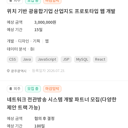
외주
모집 중
마감임박
📔
위치 기반 광융합기업 산업지도 프로토타입 웹 개발
예상 금액
3,000,000원
예상 기간
15일
개발 · 디자인 · 기획
웹
데이터 분석ㆍBI
CSS
Java
JavaScript
JSP
MySQL
React
Spring
· 등록일자 2026.07.23.
광주광역시
외주
모집 중
마감임박
📔
네트워크 전관방송 시스템 개발 파트너 모집(다양한
제안 트랙 가능)
예상 금액
협의 후 결정
예상 기간
180일