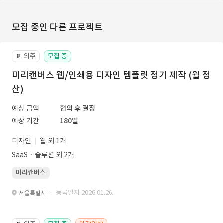
모집 중인 다른 프로젝트
외주
모집 중
📔
미리캔버스 웹/인쇄용 디자인 템플릿 정기 제작 (월 정
산)
예상 금액
협의 후 결정
예상 기간
180일
디자인
웹 외 1개
SaaSㆍ솔루션 외 2개
미리캔버스
· 등록일자 2026.01.26.
서울특별시