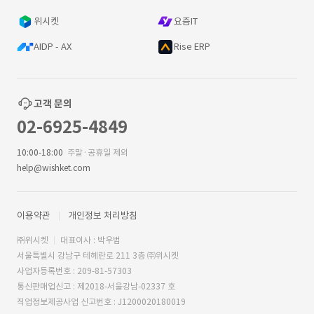
위시켓
요즘IT
AIDP - AX
Rise ERP
고객 문의
02-6925-4849
10:00-18:00
주말·공휴일 제외
help@wishket.com
이용약관
개인정보 처리방침
㈜위시켓
대표이사 : 박우범
서울특별시 강남구 테헤란로 211 3층 ㈜위시켓
사업자등록번호 : 209-81-57303
통신판매업신고 : 제2018-서울강남-02337 호
직업정보제공사업 신고번호 : J1200020180019