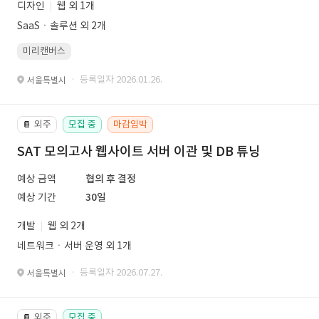
디자인
웹 외 1개
SaaSㆍ솔루션 외 2개
미리캔버스
· 등록일자 2026.01.26.
서울특별시
외주
모집 중
마감임박
📔
SAT 모의고사 웹사이트 서버 이관 및 DB 튜닝
예상 금액
협의 후 결정
예상 기간
30일
개발
웹 외 2개
네트워크ㆍ서버 운영 외 1개
· 등록일자 2026.07.27.
서울특별시
외주
모집 중
📔