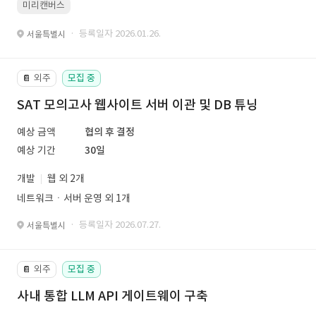
미리캔버스
· 등록일자 2026.01.26.
서울특별시
외주
모집 중
📔
SAT 모의고사 웹사이트 서버 이관 및 DB 튜닝
예상 금액
협의 후 결정
예상 기간
30일
개발
웹 외 2개
네트워크ㆍ서버 운영 외 1개
· 등록일자 2026.07.27.
서울특별시
외주
모집 중
📔
사내 통합 LLM API 게이트웨이 구축