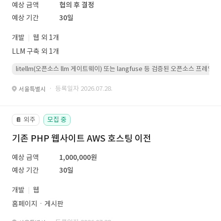
예상 금액
협의 후 결정
예상 기간
30일
개발
웹 외 1개
LLM 구축 외 1개
litellm(오픈소스 llm 게이트웨이) 또는 langfuse 등 검증된 오픈소스 프
· 등록일자 2026.07.28.
서울특별시
외주
모집 중
📔
기존 PHP 웹사이트 AWS 호스팅 이전
예상 금액
1,000,000원
예상 기간
30일
개발
웹
홈페이지ㆍ게시판