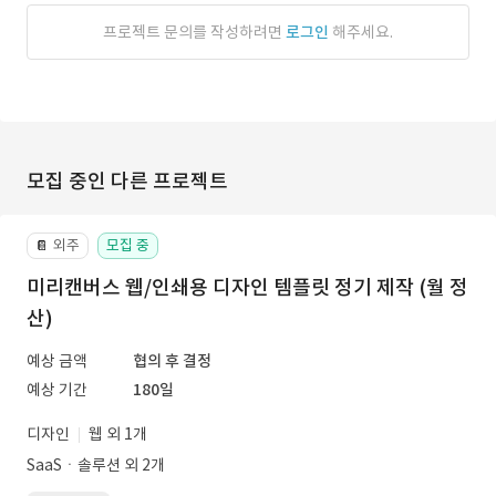
프로젝트 문의를 작성하려면
로그인
해주세요.
모집 중인 다른 프로젝트
외주
모집 중
📔
미리캔버스 웹/인쇄용 디자인 템플릿 정기 제작 (월 정
산)
예상 금액
협의 후 결정
예상 기간
180일
디자인
웹 외 1개
SaaSㆍ솔루션 외 2개