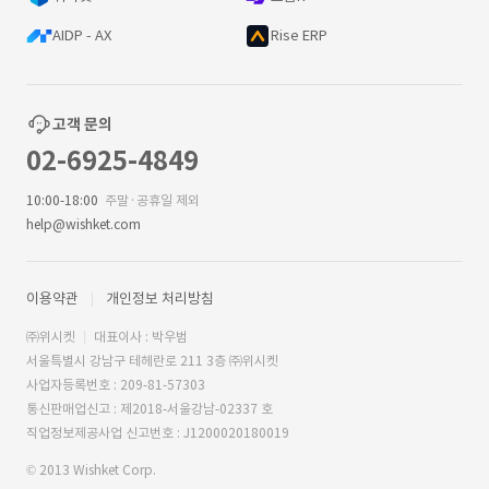
AIDP - AX
Rise ERP
고객 문의
02-6925-4849
10:00-18:00
주말·공휴일 제외
help@wishket.com
이용약관
개인정보 처리방침
㈜위시켓
대표이사 : 박우범
서울특별시 강남구 테헤란로 211 3층 ㈜위시켓
사업자등록번호 : 209-81-57303
통신판매업신고 : 제2018-서울강남-02337 호
직업정보제공사업 신고번호 : J1200020180019
© 2013 Wishket Corp.