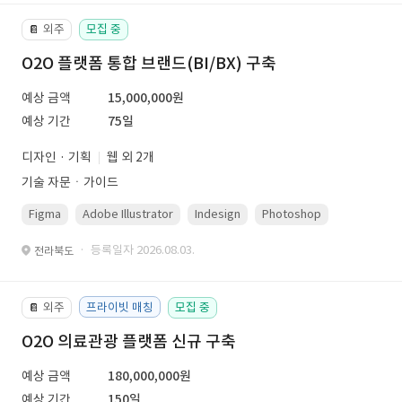
외주
모집 중
📔
O2O 플랫폼 통합 브랜드(BI/BX) 구축
예상 금액
15,000,000원
예상 기간
75일
디자인 · 기획
웹 외 2개
기술 자문ㆍ가이드
Figma
Adobe Illustrator
Indesign
Photoshop
· 등록일자 2026.08.03.
전라북도
외주
프라이빗 매칭
모집 중
📔
O2O 의료관광 플랫폼 신규 구축
예상 금액
180,000,000원
예상 기간
150일