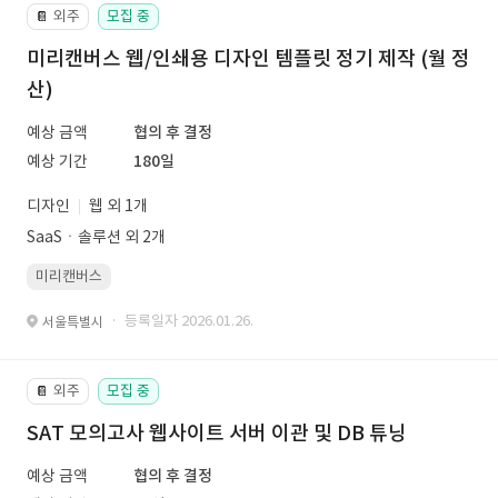
외주
모집 중
📔
미리캔버스 웹/인쇄용 디자인 템플릿 정기 제작 (월 정
산)
예상 금액
협의 후 결정
예상 기간
180일
디자인
웹 외 1개
SaaSㆍ솔루션 외 2개
미리캔버스
· 등록일자 2026.01.26.
서울특별시
외주
모집 중
📔
SAT 모의고사 웹사이트 서버 이관 및 DB 튜닝
예상 금액
협의 후 결정