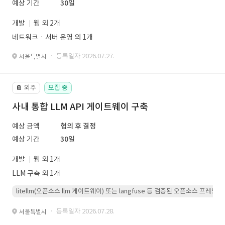
예상 기간
30일
개발
웹 외 2개
네트워크ㆍ서버 운영 외 1개
· 등록일자 2026.07.27.
서울특별시
외주
모집 중
📔
사내 통합 LLM API 게이트웨이 구축
예상 금액
협의 후 결정
예상 기간
30일
개발
웹 외 1개
LLM 구축 외 1개
litellm(오픈소스 llm 게이트웨이) 또는 langfuse 등 검증된 오픈소스 프
· 등록일자 2026.07.28.
서울특별시