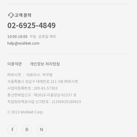
고객 문의
02-6925-4849
10:00-18:00
주말·공휴일 제외
help@wishket.com
이용약관
개인정보 처리방침
㈜위시켓
대표이사 : 박우범
서울특별시 강남구 테헤란로 211 3층 ㈜위시켓
사업자등록번호 : 209-81-57303
통신판매업신고 : 제2018-서울강남-02337 호
직업정보제공사업 신고번호 : J1200020180019
© 2013 Wishket Corp.