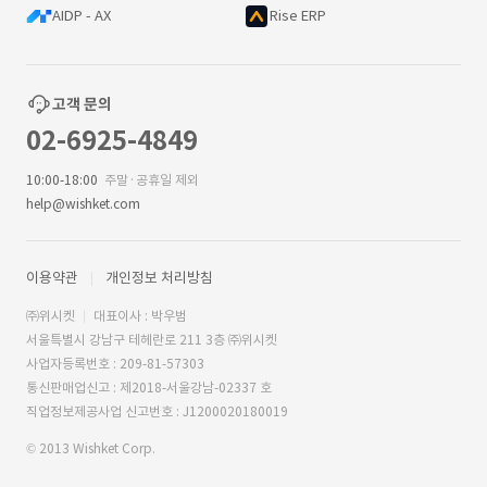
AIDP - AX
Rise ERP
고객 문의
02-6925-4849
10:00-18:00
주말·공휴일 제외
help@wishket.com
이용약관
개인정보 처리방침
㈜위시켓
대표이사 : 박우범
서울특별시 강남구 테헤란로 211 3층 ㈜위시켓
사업자등록번호 : 209-81-57303
통신판매업신고 : 제2018-서울강남-02337 호
직업정보제공사업 신고번호 : J1200020180019
© 2013 Wishket Corp.