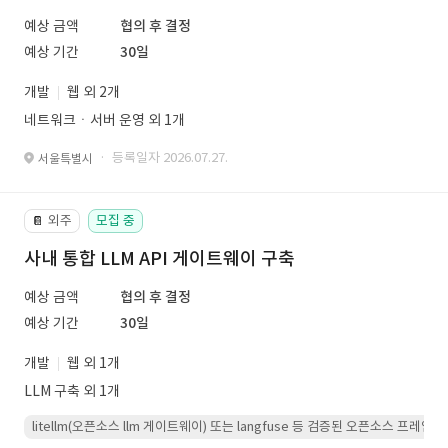
예상 금액
협의 후 결정
예상 기간
30일
개발
웹 외 2개
네트워크ㆍ서버 운영 외 1개
· 등록일자 2026.07.27.
서울특별시
외주
모집 중
📔
사내 통합 LLM API 게이트웨이 구축
예상 금액
협의 후 결정
예상 기간
30일
개발
웹 외 1개
LLM 구축 외 1개
litellm(오픈소스 llm 게이트웨이) 또는 langfuse 등 검증된 오픈소스 프