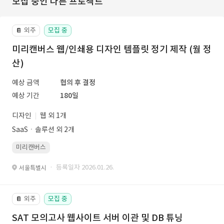
모집 중인 다른 프로젝트
외주
모집 중
📔
미리캔버스 웹/인쇄용 디자인 템플릿 정기 제작 (월 정
산)
예상 금액
협의 후 결정
예상 기간
180일
디자인
웹 외 1개
SaaSㆍ솔루션 외 2개
미리캔버스
· 등록일자 2026.01.26.
서울특별시
외주
모집 중
📔
SAT 모의고사 웹사이트 서버 이관 및 DB 튜닝