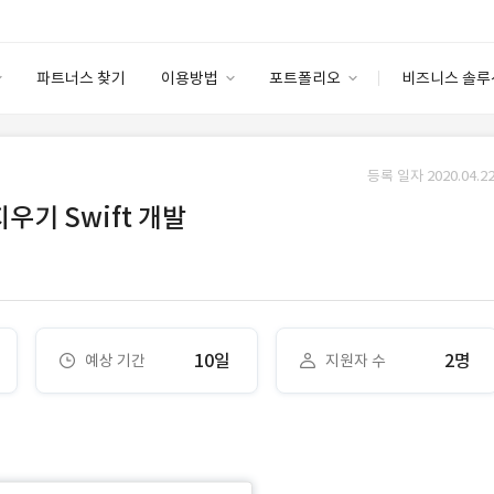
파트너스 찾기
이용방법
포트폴리오
비즈니스 솔루
이용방법
포트폴리오
엔터프라이즈
I
파트너 등급
이용후기
등록 일자 2020.04.22
안심 코드 케어
이용요금
솔루션 마켓
우기 Swift 개발
고객센터
스토어
10일
2명
예상 기간
지원자 수