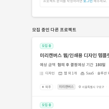
프로젝트 문의를 작성하려면
로그인
해주세요.
모집 중인 다른 프로젝트
모집 중
미리캔버스 웹/인쇄용 디자인 템플릿 
예상 금액
협의 후 결정
예상 기간
180일
디자인
웹 외 1개
SaaSㆍ솔루션 
미리캔버스
외주
·
서울특별시 구로구
📔
모집 중