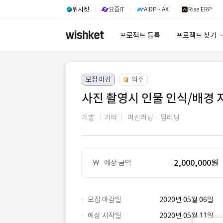
위시켓
요즘IT
AIDP - AX
Rise ERP
프로젝트 등록
프로젝트 찾기
프로젝트 찾기
모집 마감
외주
유사사례 검색 A
사진 촬영시 인물 인식/배경 지
개발
기타
머신러닝ㆍ딥러닝
2,000,000원
예상 금액
모집 마감일
2020년 05월 06일
예상 시작일
2020년 05월 11일