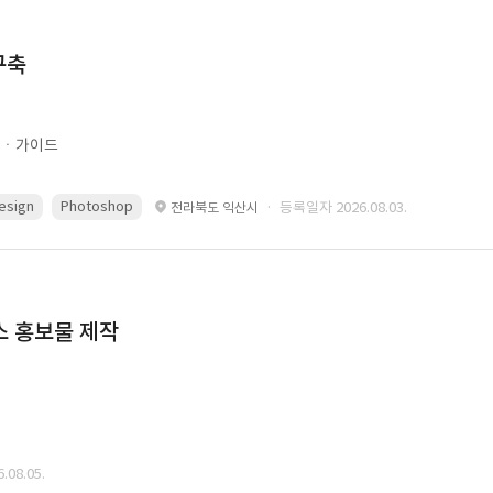
구축
문ㆍ가이드
esign
Photoshop
· 등록일자 2026.08.03.
전라북도 익산시
스 홍보물 제작
08.05.