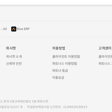
 - AX
Rise ERP
위시켓
이용방법
고객센터
위시켓 소개
클라이언트 이용방법
클라이언
신뢰와 안전
파트너스 이용방법
파트너스
파트너 등급
이용요금
11 한국고등교육재단빌딩 3층 ㈜위시켓
서울강남-02337 호
직업정보제공사업 신고번호 : J1200020180019