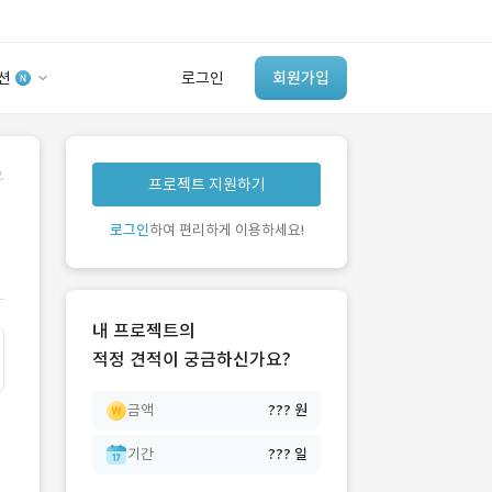
션
로그인
회원가입
유사사례 검색 AI
.
프로젝트 지원하기
‘이런 거’ 만들어본
개발 회사 있어?
로그인
하여 편리하게 이용하세요!
바로가기
내 프로젝트의
적정 견적이 궁금하신가요?
금액
??? 원
기간
??? 일