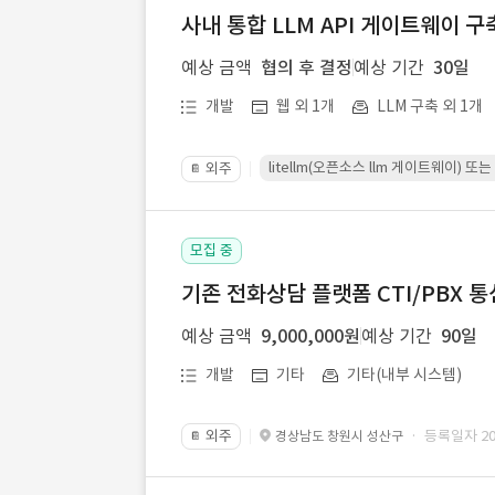
사내 통합 LLM API 게이트웨이 구
예상 금액
협의 후 결정
예상 기간
30일
개발
웹 외 1개
LLM 구축 외 1개
litellm(오픈소스 llm 게이트웨이)
외주
📔
모집 중
기존 전화상담 플랫폼 CTI/PBX 
예상 금액
9,000,000원
예상 기간
90일
개발
기타
기타(내부 시스템)
외주
· 등록일자 202
경상남도 창원시 성산구
📔