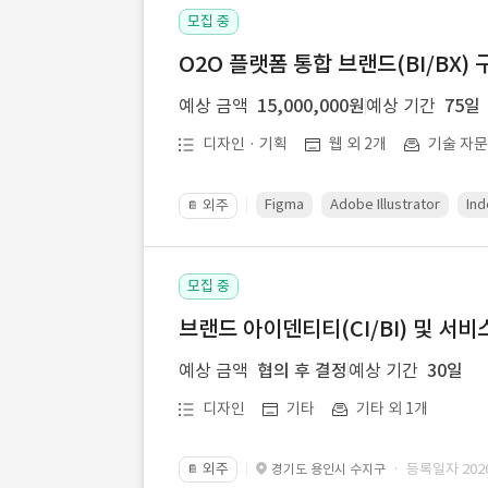
모집 중
O2O 플랫폼 통합 브랜드(BI/BX) 
예상 금액
15,000,000원
예상 기간
75일
디자인 · 기획
웹 외 2개
기술 자
Figma
Adobe Illustrator
Ind
외주
📔
모집 중
브랜드 아이덴티티(CI/BI) 및 서비
예상 금액
협의 후 결정
예상 기간
30일
디자인
기타
기타 외 1개
외주
· 등록일자 2026.
경기도 용인시 수지구
📔