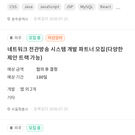
CSS
Java
JavaScript
JSP
MySQL
React
Spring
· 등록일자 2026.07.23.
광주광역시
외주
모집 중
마감임박
📔
네트워크 전관방송 시스템 개발 파트너 모집(다양한
제안 트랙 가능)
예상 금액
협의 후 결정
예상 기간
180일
개발
웹 외 2개
기타
· 등록일자 2026.07.23.
서울특별시
외주
모집 중
📔