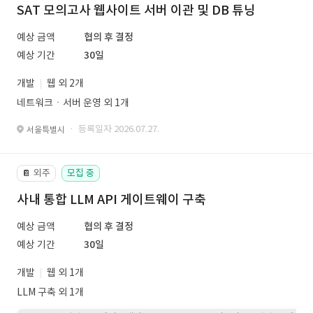
SAT 모의고사 웹사이트 서버 이관 및 DB 튜닝
예상 금액
협의 후 결정
예상 기간
30일
개발
웹 외 2개
네트워크ㆍ서버 운영 외 1개
· 등록일자 2026.07.27.
서울특별시
외주
모집 중
📔
사내 통합 LLM API 게이트웨이 구축
예상 금액
협의 후 결정
예상 기간
30일
개발
웹 외 1개
LLM 구축 외 1개