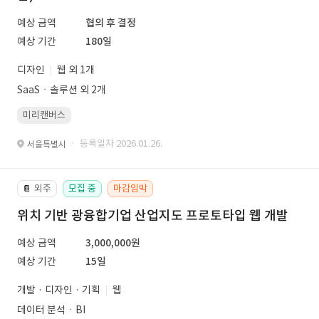
예상 금액
협의 후 결정
예상 기간
180일
디자인
웹 외 1개
SaaSㆍ솔루션 외 2개
미리캔버스
· 등록일자 2026.01.26.
서울특별시
외주
모집 중
마감임박
📔
위치 기반 광융합기업 산업지도 프로토타입 웹 개발
예상 금액
3,000,000원
예상 기간
15일
개발 · 디자인 · 기획
웹
데이터 분석ㆍBI