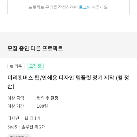
프로젝트 문의를 작성하려면
로그인
해주세요.
모집 중인 다른 프로젝트
외주
모집 중
📔
미리캔버스 웹/인쇄용 디자인 템플릿 정기 제작 (월 정
산)
예상 금액
협의 후 결정
예상 기간
180일
디자인
웹 외 1개
SaaSㆍ솔루션 외 2개