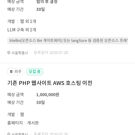
예상 금액
협의 후 결정
예상 기간
30일
개발
웹 외 1개
LLM 구축 외 1개
litellm(오픈소스 llm 게이트웨이) 또는 langfuse 등 검증된 오픈소스 프
· 등록일자 2026.07.28.
서울특별시
외주
모집 중
📔
기존 PHP 웹사이트 AWS 호스팅 이전
예상 금액
1,000,000원
예상 기간
30일
개발
웹
홈페이지ㆍ게시판
· 등록일자 2026.07.28.
서울특별시