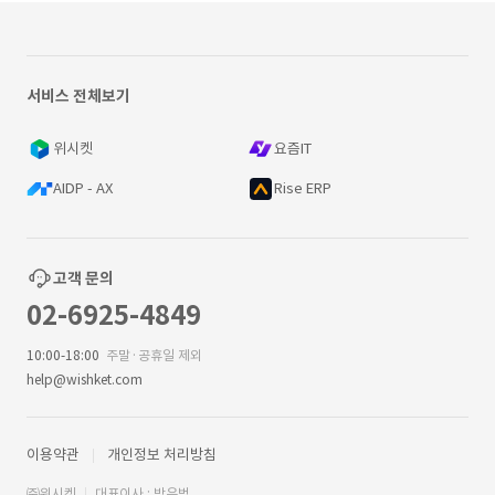
서비스 전체보기
위시켓
요즘IT
AIDP - AX
Rise ERP
고객 문의
02-6925-4849
10:00-18:00
주말·공휴일 제외
help@wishket.com
이용약관
개인정보 처리방침
㈜위시켓
대표이사 : 박우범