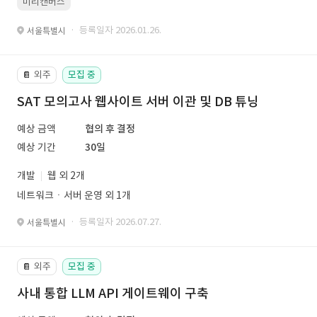
미리캔버스
· 등록일자 2026.01.26.
서울특별시
외주
모집 중
📔
SAT 모의고사 웹사이트 서버 이관 및 DB 튜닝
예상 금액
협의 후 결정
예상 기간
30일
개발
웹 외 2개
네트워크ㆍ서버 운영 외 1개
· 등록일자 2026.07.27.
서울특별시
외주
모집 중
📔
사내 통합 LLM API 게이트웨이 구축