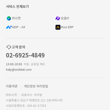
서비스 전체보기
위시켓
요즘IT
AIDP - AX
Rise ERP
고객 문의
02-6925-4849
10:00-18:00
주말·공휴일 제외
help@wishket.com
이용약관
개인정보 처리방침
㈜위시켓
대표이사 : 박우범
서울특별시 강남구 테헤란로 211 3층 ㈜위시켓
사업자등록번호 : 209-81-57303