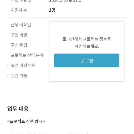
모집 마감일
2020년 05월 21일
지원자 수
1명
근무 시작일
구인 배경
로그인해서 프로젝트 정보를
구인 유형
확인해보세요.
프로젝트 산업 분야
로그인
협업 예정 인력
관련 기술
firmware · 경력 무관
mcu · 경력 무관
업무 내용
<프로젝트 진행 방식>