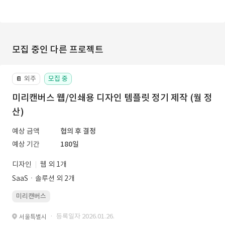
모집 중인 다른 프로젝트
외주
모집 중
📔
미리캔버스 웹/인쇄용 디자인 템플릿 정기 제작 (월 정
산)
예상 금액
협의 후 결정
예상 기간
180일
디자인
웹 외 1개
SaaSㆍ솔루션 외 2개
미리캔버스
· 등록일자 2026.01.26.
서울특별시