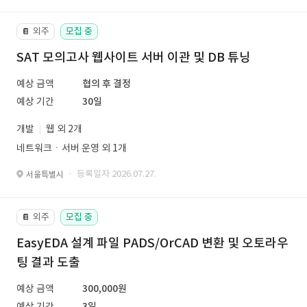
외주
모집 중
📔
SAT 모의고사 웹사이트 서버 이관 및 DB 튜닝
예상 금액
협의 후 결정
예상 기간
30일
개발
웹 외 2개
네트워크ㆍ서버 운영 외 1개
· 등록일자 2026.07.27.
서울특별시
외주
모집 중
📔
EasyEDA 설계 파일 PADS/OrCAD 변환 및 오토라우
팅 결과 도출
예상 금액
300,000원
예상 기간
3일