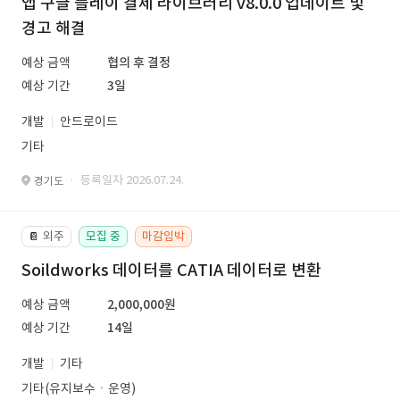
앱 구글 플레이 결제 라이브러리 v8.0.0 업데이트 및
경고 해결
예상 금액
협의 후 결정
예상 기간
3일
개발
안드로이드
기타
· 등록일자 2026.07.24.
경기도
외주
모집 중
마감임박
📔
Soildworks 데이터를 CATIA 데이터로 변환
예상 금액
2,000,000원
예상 기간
14일
개발
기타
기타(유지보수ㆍ운영)