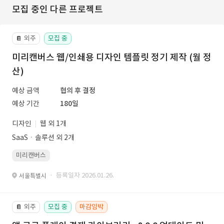
모집 중인 다른 프로젝트
외주
모집 중
📔
미리캔버스 웹/인쇄용 디자인 템플릿 정기 제작 (월 정
산)
예상 금액
협의 후 결정
예상 기간
180일
디자인
웹 외 1개
SaaSㆍ솔루션 외 2개
미리캔버스
· 등록일자 2026.01.26.
서울특별시
외주
모집 중
마감임박
📔