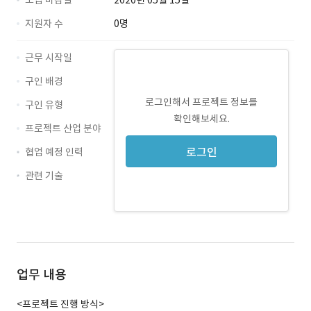
모집 마감일
2020년 05월 15일
지원자 수
0명
근무 시작일
구인 배경
로그인해서 프로젝트 정보를
구인 유형
확인해보세요.
프로젝트 산업 분야
로그인
협업 예정 인력
관련 기술
Java · 경력 무관
Android · 경력 무관
iOS · 경력 무관
Swift · 경력 무관
업무 내용
<프로젝트 진행 방식>