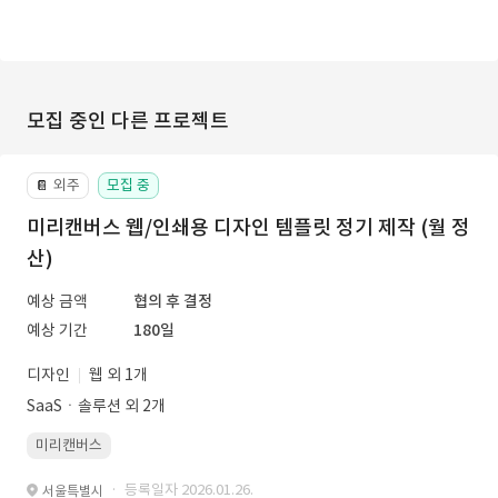
모집 중인 다른 프로젝트
외주
모집 중
📔
미리캔버스 웹/인쇄용 디자인 템플릿 정기 제작 (월 정
산)
예상 금액
협의 후 결정
예상 기간
180일
디자인
웹 외 1개
SaaSㆍ솔루션 외 2개
미리캔버스
· 등록일자 2026.01.26.
서울특별시