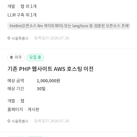
개발
웹 외 1개
LLM 구축 외 1개
litellm(오픈소스 llm 게이트웨이) 또는 langfuse 등 검증된 오픈소스 프
· 등록일자 2026.07.28.
서울특별시
외주
모집 중
📔
기존 PHP 웹사이트 AWS 호스팅 이전
예상 금액
1,000,000원
예상 기간
30일
개발
웹
홈페이지ㆍ게시판
· 등록일자 2026.07.28.
서울특별시