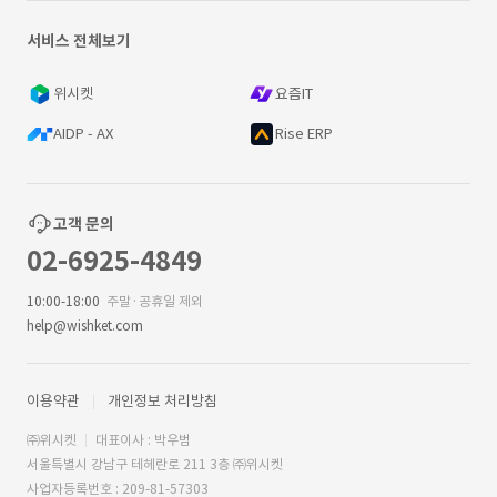
서비스 전체보기
위시켓
요즘IT
AIDP - AX
Rise ERP
고객 문의
02-6925-4849
10:00-18:00
주말·공휴일 제외
help@wishket.com
이용약관
개인정보 처리방침
㈜위시켓
대표이사 : 박우범
서울특별시 강남구 테헤란로 211 3층 ㈜위시켓
사업자등록번호 : 209-81-57303