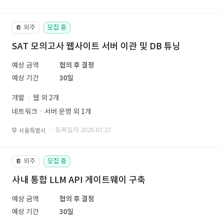
외주
모집 중
📔
SAT 모의고사 웹사이트 서버 이관 및 DB 튜닝
예상 금액
협의 후 결정
예상 기간
30일
개발
웹 외 2개
네트워크ㆍ서버 운영 외 1개
· 등록일자 2026.07.27.
서울특별시
외주
모집 중
📔
사내 통합 LLM API 게이트웨이 구축
예상 금액
협의 후 결정
예상 기간
30일