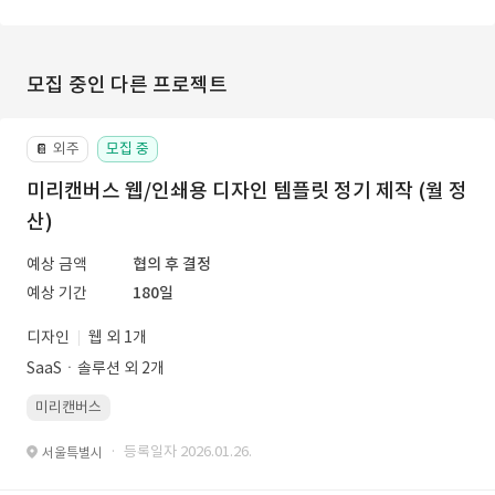
모집 중인 다른 프로젝트
외주
모집 중
📔
미리캔버스 웹/인쇄용 디자인 템플릿 정기 제작 (월 정
산)
예상 금액
협의 후 결정
예상 기간
180일
디자인
웹 외 1개
SaaSㆍ솔루션 외 2개
미리캔버스
· 등록일자 2026.01.26.
서울특별시