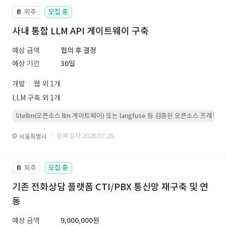
외주
모집 중
📔
사내 통합 LLM API 게이트웨이 구축
예상 금액
협의 후 결정
예상 기간
30일
개발
웹 외 1개
LLM 구축 외 1개
litellm(오픈소스 llm 게이트웨이) 또는 langfuse 등 검증된 오픈소스 프
· 등록일자 2026.07.28.
서울특별시
외주
모집 중
📔
기존 전화상담 플랫폼 CTI/PBX 통신망 재구축 및 연
동
예상 금액
9,000,000원