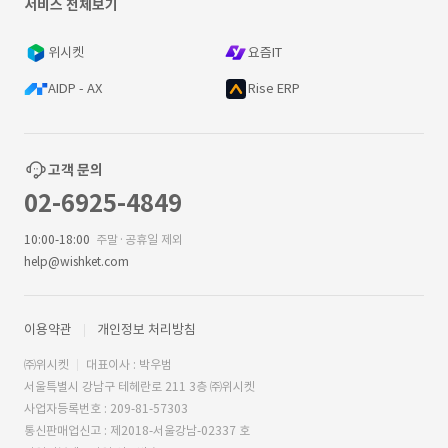
서비스 전체보기
위시켓
요즘IT
AIDP - AX
Rise ERP
고객 문의
02-6925-4849
10:00-18:00
주말·공휴일 제외
help@wishket.com
이용약관
개인정보 처리방침
㈜위시켓
대표이사 : 박우범
서울특별시 강남구 테헤란로 211 3층 ㈜위시켓
사업자등록번호 : 209-81-57303
통신판매업신고 : 제2018-서울강남-02337 호