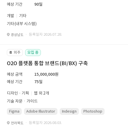
예상 기간
90일
개발
기타
기타(내부 시스템)
· 등록일자 2026.07.28.
경상남도
외주
모집 중
📔
O2O 플랫폼 통합 브랜드(BI/BX) 구축
예상 금액
15,000,000원
예상 기간
75일
디자인 · 기획
웹 외 2개
기술 자문ㆍ가이드
Figma
Adobe Illustrator
Indesign
Photoshop
· 등록일자 2026.08.03.
전라북도