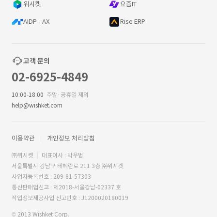
위시켓
요즘IT
AIDP - AX
Rise ERP
고객 문의
02-6925-4849
10:00-18:00
주말·공휴일 제외
help@wishket.com
이용약관
개인정보 처리방침
㈜위시켓
대표이사 : 박우범
서울특별시 강남구 테헤란로 211 3층 ㈜위시켓
사업자등록번호 : 209-81-57303
통신판매업신고 : 제2018-서울강남-02337 호
직업정보제공사업 신고번호 : J1200020180019
© 2013 Wishket Corp.