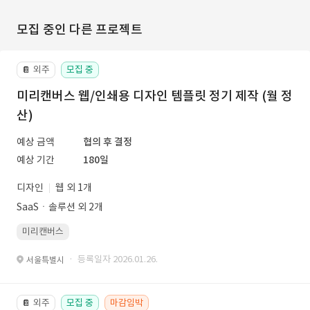
모집 중인 다른 프로젝트
외주
모집 중
📔
미리캔버스 웹/인쇄용 디자인 템플릿 정기 제작 (월 정
산)
예상 금액
협의 후 결정
예상 기간
180일
디자인
웹 외 1개
SaaSㆍ솔루션 외 2개
미리캔버스
· 등록일자 2026.01.26.
서울특별시
외주
모집 중
마감임박
📔