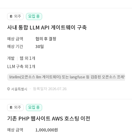
외주
모집 중
📔
사내 통합 LLM API 게이트웨이 구축
예상 금액
협의 후 결정
예상 기간
30일
개발
웹 외 1개
LLM 구축 외 1개
litellm(오픈소스 llm 게이트웨이) 또는 langfuse 등 검증된 오픈소스 프
· 등록일자 2026.07.28.
서울특별시
외주
모집 중
📔
기존 PHP 웹사이트 AWS 호스팅 이전
예상 금액
1,000,000원