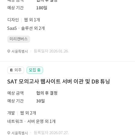
예상 금액
협의 후 결정
예상 기간
180일
디자인
웹 외 1개
SaaSㆍ솔루션 외 2개
미리캔버스
· 등록일자 2026.01.26.
서울특별시
외주
모집 중
📔
SAT 모의고사 웹사이트 서버 이관 및 DB 튜닝
예상 금액
협의 후 결정
예상 기간
30일
개발
웹 외 2개
네트워크ㆍ서버 운영 외 1개
· 등록일자 2026.07.27.
서울특별시