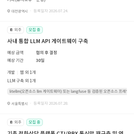
· 등록일자 2026.07.24.
대전광역시
외주
모집 중
📔
사내 통합 LLM API 게이트웨이 구축
예상 금액
협의 후 결정
예상 기간
30일
개발
웹 외 1개
LLM 구축 외 1개
litellm(오픈소스 llm 게이트웨이) 또는 langfuse 등 검증된 오픈소스 프
· 등록일자 2026.07.28.
서울특별시
외주
모집 중
📔
기존 전화상담 플랫폼 CTI/PBX 통신망 재구축 및 연