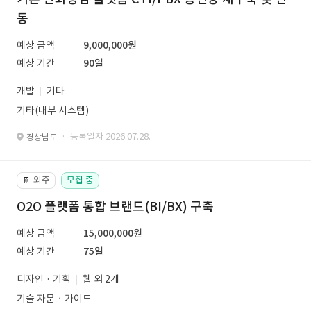
동
예상 금액
9,000,000원
예상 기간
90일
개발
기타
기타(내부 시스템)
· 등록일자 2026.07.28.
경상남도
외주
모집 중
📔
O2O 플랫폼 통합 브랜드(BI/BX) 구축
예상 금액
15,000,000원
예상 기간
75일
디자인 · 기획
웹 외 2개
기술 자문ㆍ가이드