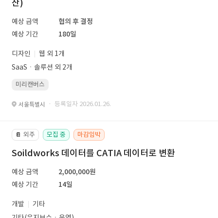
산)
예상 금액
협의 후 결정
예상 기간
180일
디자인
웹 외 1개
SaaSㆍ솔루션 외 2개
미리캔버스
· 등록일자 2026.01.26.
서울특별시
외주
모집 중
마감임박
📔
Soildworks 데이터를 CATIA 데이터로 변환
예상 금액
2,000,000원
예상 기간
14일
개발
기타
기타(유지보수ㆍ운영)