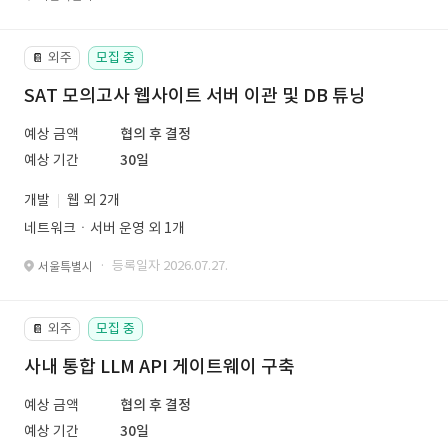
외주
모집 중
📔
SAT 모의고사 웹사이트 서버 이관 및 DB 튜닝
예상 금액
협의 후 결정
예상 기간
30일
개발
웹 외 2개
네트워크ㆍ서버 운영 외 1개
· 등록일자 2026.07.27.
서울특별시
외주
모집 중
📔
사내 통합 LLM API 게이트웨이 구축
예상 금액
협의 후 결정
예상 기간
30일