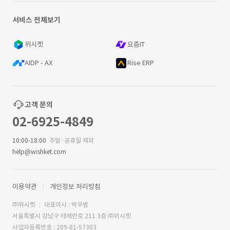
서비스 전체보기
위시켓
요즘IT
AIDP - AX
Rise ERP
고객 문의
02-6925-4849
10:00-18:00
주말·공휴일 제외
help@wishket.com
이용약관
개인정보 처리방침
㈜위시켓
대표이사 : 박우범
서울특별시 강남구 테헤란로 211 3층 ㈜위시켓
사업자등록번호 : 209-81-57303