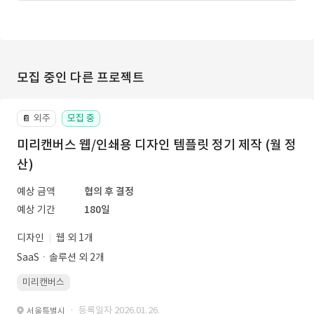
모집 중인 다른 프로젝트
외주
모집 중
📔
미리캔버스 웹/인쇄용 디자인 템플릿 정기 제작 (월 정
산)
예상 금액
협의 후 결정
예상 기간
180일
디자인
웹 외 1개
SaaSㆍ솔루션 외 2개
미리캔버스
· 등록일자 2026.01.26.
서울특별시