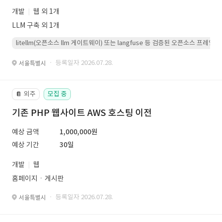
개발
웹 외 1개
LLM 구축 외 1개
litellm(오픈소스 llm 게이트웨이) 또는 langfuse 등 검증된 오픈소스 프
· 등록일자 2026.07.28.
서울특별시
외주
모집 중
📔
기존 PHP 웹사이트 AWS 호스팅 이전
예상 금액
1,000,000원
예상 기간
30일
개발
웹
홈페이지ㆍ게시판
· 등록일자 2026.07.28.
서울특별시